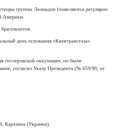
метеоры группы Леонидов (появляются регулярно
й Америки.
 бриллиантов.
альный день основания «Киевтрансгаза»
ив гитлеровской оккупации, но были
аине, согласно Указу Президента (№ 659/99, от
. Каразина (Украина).