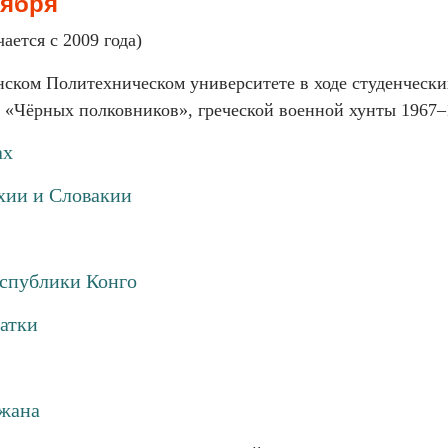
оября
ается с 2009 года)
ском Политехническом университете в ходе студенческих
«Чёрных полковников», греческой военной хунты 1967–
ах
хии и Словакии
спублики Конго
атки
джана