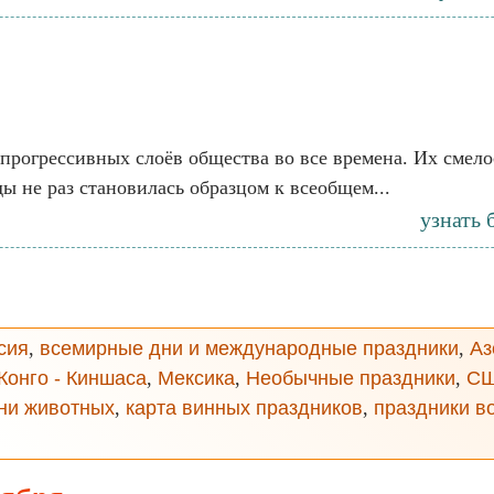
х прогрессивных слоёв общества во все времена. Их сме
ы не раз становилась образцом к всеобщем...
узнать
сия
,
всемирные дни и международные праздники
,
Аз
Конго - Киншаса
,
Мексика
,
Необычные праздники
,
С
ни животных
,
карта винных праздников
,
праздники в