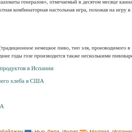
шахматы генералов», отмечаемый в десятом месяце кан
ктная комбинаторная настольная игра, похожая на игру 
(традиционное немецкое пиво, тип эля, производимого в 
дние годы гозе производится также несколькими пивова
продуктов в Испании
него хлеба в США
ША
рбайджан
;
Нью-Дели
,
Индия
;
Мадрид
,
Испани