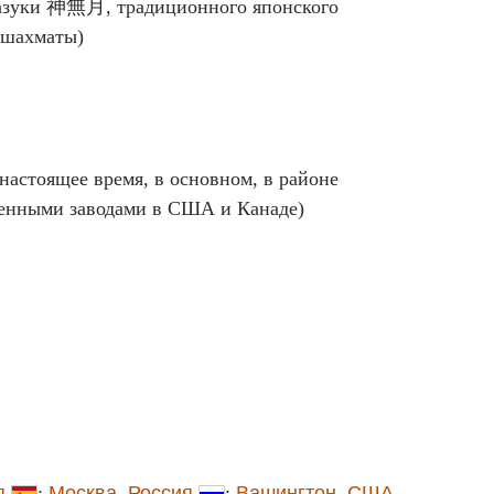
назуки 神無月, традиционного японского
в шахматы)
настоящее время, в основном, в районе
ренными заводами в США и Канаде)
я
;
Москва
,
Россия
;
Вашингтон
,
США