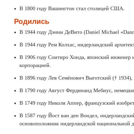
В 1800 году Вашингтон стал столицей США.
Родились
В 1944 году Дэнни ДеВито (Daniel Michael «Dan
В 1944 году Рем Колхас, нидерландский архитек
В 1906 году Соитиро Хонда, японский инженер 
корпорацией.
В 1896 году Лев Семёнович Выготский († 1934),
В 1790 году Август Фердинанд Мебиус, немецки
В 1749 году Николя Аппер, французский изобрета
В 1587 году Йост ван ден Вондел, нидерландски
основоположник нидерландской национальной 