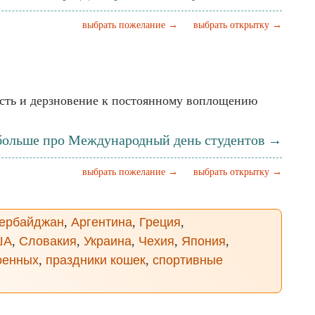
выбрать пожелание →
выбрать открытку →
лость и дерзновение к постоянному воплощению
 больше про Международный день студентов →
выбрать пожелание →
выбрать открытку →
ербайджан
,
Аргентина
,
Греция
,
ША
,
Словакия
,
Украина
,
Чехия
,
Япония
,
оенных
,
праздники кошек
,
спортивные