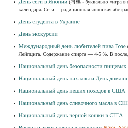
День сёги в Японии
(将棋 - буквально «игра в 
календаря. Сёги - традиционная японская абстра
День студента в Украине
День экскурсии
Международный день любителей пива Гозе
Лейпцига. Содержание спирта — 4-5 %. В после
Национальный день безопасности пищевых 
Национальный день пахлавы и День домаш
Национальный день пеших походов в США
Национальный день сливочного масла в С
Национальный день черной кошки в США
Восход и заход солнца в столицах
:
Баку
,
Азе