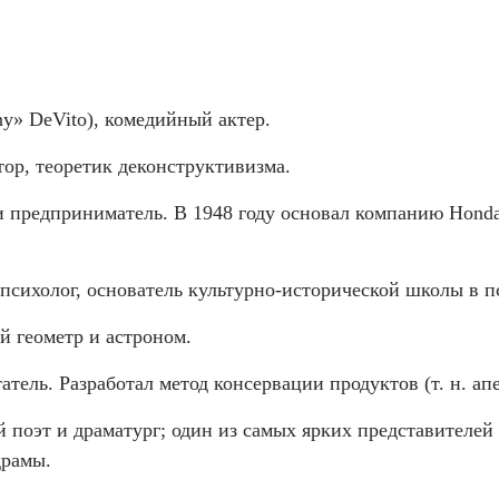
ny» DeVito), комедийный актер.
тор, теоретик деконструктивизма.
и предприниматель. В 1948 году основал компанию Hond
 психолог, основатель культурно-исторической школы в п
й геометр и астроном.
тель. Разработал метод консервации продуктов (т. н. ап
й поэт и драматург; один из самых ярких представителей
драмы.