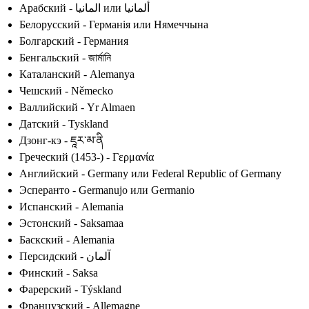
Арабский - المانيا или ألمانيا
Белорусский - Германія или Нямеччына
Болгарский - Германия
Бенгальский - জার্মানি
Каталанский - Alemanya
Чешский - Německo
Валлийский - Yr Almaen
Датский - Tyskland
Дзонг-кэ - ཇཱར་མ་ནི
Греческий (1453-) - Γερμανία
Английский - Germany или Federal Republic of Germany
Эсперанто - Germanujo или Germanio
Испанский - Alemania
Эстонский - Saksamaa
Баскский - Alemania
Персидский - آلمان
Финский - Saksa
Фарерский - Týskland
Французский - Allemagne