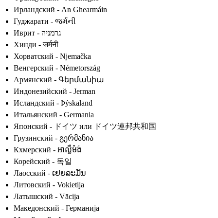
Ирландский - An Ghearmáin
Гуджарати - જર્મની
Иврит - גרמניה
Хинди - जर्मनी
Хорватский - Njemačka
Венгерский - Németország
Армянский - Գերմանիա
Индонезийский - Jerman
Исландский - Þýskaland
Итальянский - Germania
Японский - ドイツ или ドイツ連邦共和国
Грузинский - გერმანია
Кхмерский - អាល្លឺម៉ង់
Корейский - 독일
Лаосский - ເຢຍລະມັນ
Литовский - Vokietija
Латышский - Vācija
Македонский - Германија