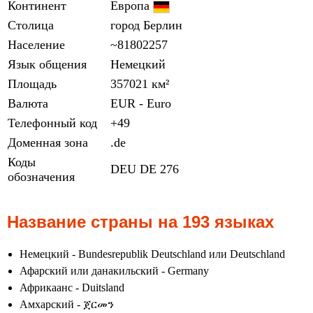
Континент
Европа
Столица
город Берлин
Население
~81802257
Язык общения
Немецкий
Площадь
357021 км²
Валюта
EUR - Euro
Телефонный код
+49
Доменная зона
.de
Коды
DEU
DE
276
обозначения
Название страны на 193 языках
Немецкий - Bundesrepublik Deutschland или Deutschland
Афарский или данакильский - Germany
Африкаанс - Duitsland
Амхарский - ጀርመን