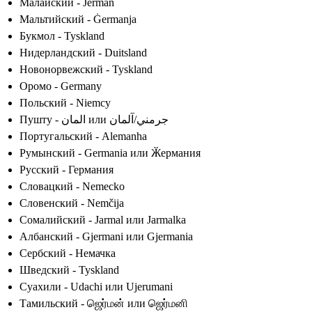
Малайский - Jerman
Мальтийский - Ġermanja
Букмол - Tyskland
Нидерландский - Duitsland
Новонорвежский - Tyskland
Оромо - Germany
Польский - Niemcy
Пушту - المان или جرمني/آلمان
Португальский - Alemanha
Румынский - Germania или Ӂермания
Русский - Германия
Словацкий - Nemecko
Словенский - Nemčija
Сомалийский - Jarmal или Jarmalka
Албанский - Gjermani или Gjermania
Сербский - Немачка
Шведский - Tyskland
Суахили - Udachi или Ujerumani
Тамильский - ஜெர்மன் или ஜெர்மனி