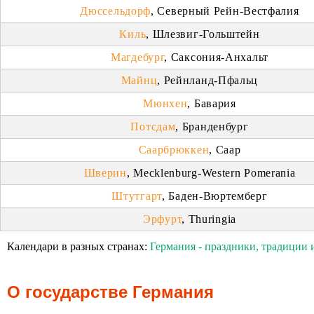
Дюссельдорф
, Северный Рейн-Вестфалия
Киль
, Шлезвиг-Гольштейн
Магдебург
, Саксония-Анхальт
Майнц
, Рейнланд-Пфальц
Мюнхен
, Бавария
Потсдам
, Бранденбург
Саарбрюккен
, Саар
Шверин
, Mecklenburg-Western Pomerania
Штутгарт
, Баден-Вюртемберг
Эрфурт
, Thuringia
Календари в разных странах:
Германия - праздники, традиции 
О государстве Германия