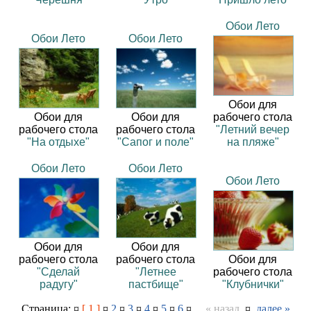
Обои Лето
Обои Лето
Обои Лето
Обои для
Обои для
Обои для
рабочего стола
рабочего стола
рабочего стола
"Летний вечер
"На отдыхе"
"Сапог и поле"
на пляже"
Обои Лето
Обои Лето
Обои Лето
Обои для
Обои для
рабочего стола
рабочего стола
Обои для
"Сделай
"Летнее
рабочего стола
радугу"
пастбище"
"Клубнички"
Страница: ¤
[ 1 ]
¤
2
¤
3
¤
4
¤
5
¤
6
¤
« назад
¤
далее »