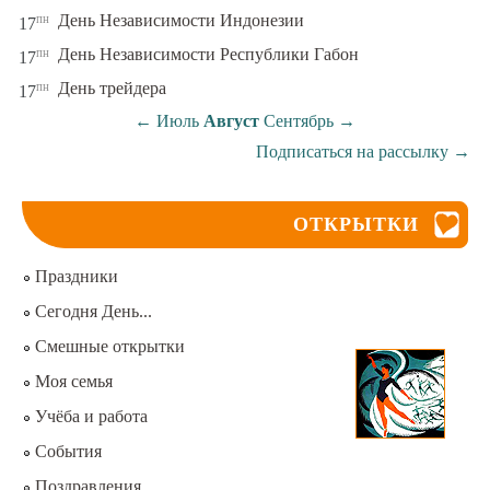
пн
День Независимости Индонезии
17
пн
День Независимости Республики Габон
17
пн
День трейдера
17
←
Июль
Август
Сентябрь
→
Подписаться на рассылку
→
ОТКРЫТКИ
Праздники
Сегодня День...
Смешные открытки
Моя семья
Учёба и работа
События
Поздравления