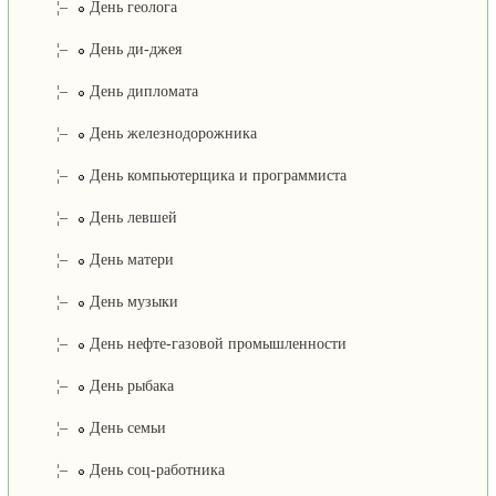
¦–
День геолога
¦–
День ди-джея
¦–
День дипломата
¦–
День железнодорожника
¦–
День компьютерщика и программиста
¦–
День левшей
¦–
День матери
¦–
День музыки
¦–
День нефте-газовой промышленности
¦–
День рыбака
¦–
День семьи
¦–
День соц-работника