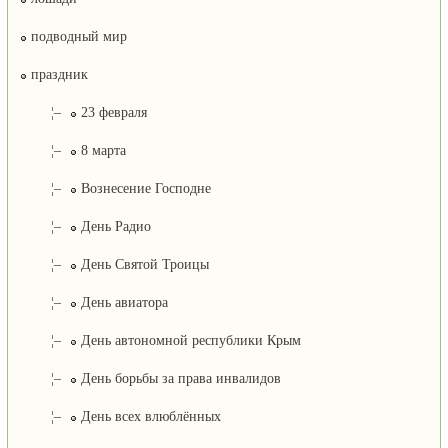
подводный мир
праздник
¦–
23 февраля
¦–
8 марта
¦–
Вознесение Господне
¦–
День Радио
¦–
День Святой Троицы
¦–
День авиатора
¦–
День автономной республики Крым
¦–
День борьбы за права инвалидов
¦–
День всех влюблённых