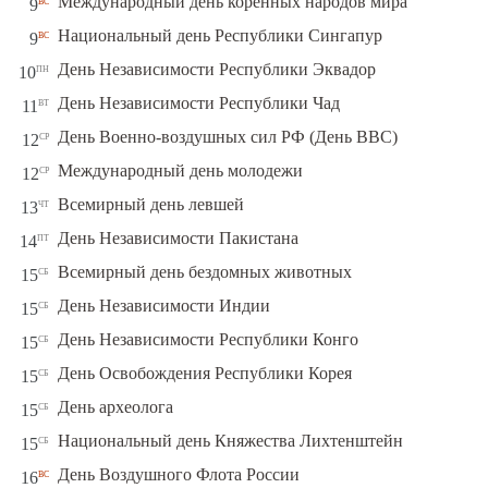
вс
Международный день коренных народов мира
9
вс
Национальный день Республики Сингапур
9
пн
День Независимости Республики Эквадор
10
вт
День Независимости Республики Чад
11
ср
День Военно-воздушных сил РФ (День ВВС)
12
ср
Международный день молодежи
12
чт
Всемирный день левшей
13
пт
День Независимости Пакистана
14
сб
Всемирный день бездомных животных
15
сб
День Независимости Индии
15
сб
День Независимости Республики Конго
15
сб
День Освобождения Республики Корея
15
сб
День археолога
15
сб
Национальный день Княжества Лихтенштейн
15
вс
День Воздушного Флота России
16