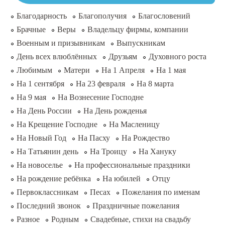
Благодарность
Благополучия
Благословений
Брачные
Веры
Владельцу фирмы, компании
Военным и призывникам
Выпускникам
День всех влюблённых
Друзьям
Духовного роста
Любимым
Матери
На 1 Апреля
На 1 мая
На 1 сентября
На 23 февраля
На 8 марта
На 9 мая
На Вознесение Господне
На День России
На День рожденья
На Крещение Господне
На Масленицу
На Новый Год
На Пасху
На Рождество
На Татьянин день
На Троицу
На Хануку
На новоселье
На профессиональные праздники
На рождение ребёнка
На юбилей
Отцу
Первоклассникам
Песах
Пожелания по именам
Последний звонок
Праздничные пожелания
Разное
Родным
Свадебные, стихи на свадьбу