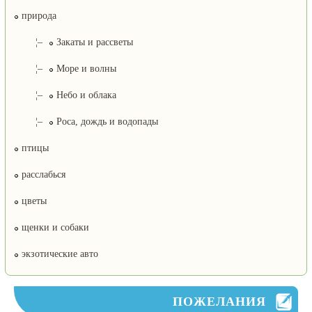
природа
¦–
Закаты и рассветы
¦–
Море и волны
¦–
Небо и облака
¦–
Роса, дождь и водопады
птицы
расслабься
цветы
щенки и собаки
экзотические авто
ПОЖЕЛАНИЯ