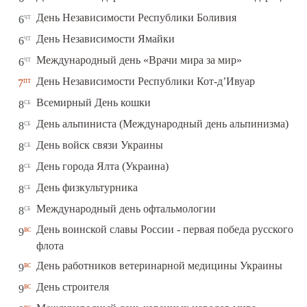
чт
День Независимости Республики Боливия
6
чт
День Независимости Ямайки
6
чт
Международный день «Врачи мира за мир»
6
пт
День Независимости Республики Кот-д’Ивуар
7
сб
Всемирный День кошки
8
сб
День альпиниста (Международный день альпинизма)
8
сб
День войск связи Украины
8
сб
День города Ялта (Украина)
8
сб
День физкультурника
8
сб
Международный день офтальмологии
8
День воинской славы России - первая победа русского
вс
9
флота
вс
День работников ветеринарной медицины Украины
9
вс
День строителя
9