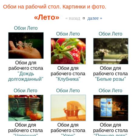
Обои на рабочий стол. Картинки и фото.
«Лето»
« назад
¤
далее »
Обои Лето
Обои Лето
Обои Лето
Обои для
рабочего стола
Обои для
Обои для
"Дождь
рабочего стола
рабочего стола
долгожданный"
"Клубника"
"Белые розы"
Обои Лето
Обои Лето
Обои Лето
Обои для
Обои для
Обои для
рабочего стола
рабочего стола
рабочего стола
"Черешня"
"Утро"
"Пришло лето"