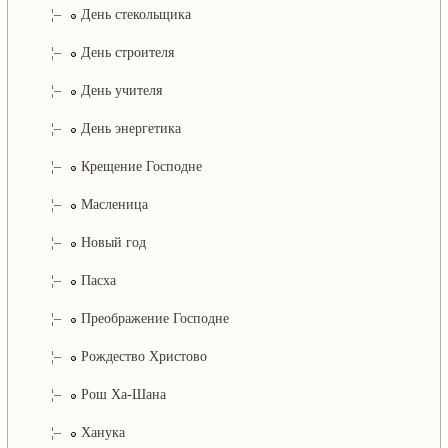
¦–
День стекольщика
¦–
День строителя
¦–
День учителя
¦–
День энергетика
¦–
Крещение Господне
¦–
Масленица
¦–
Новый год
¦–
Пасха
¦–
Преображение Господне
¦–
Рождество Христово
¦–
Рош Ха-Шана
¦–
Ханука