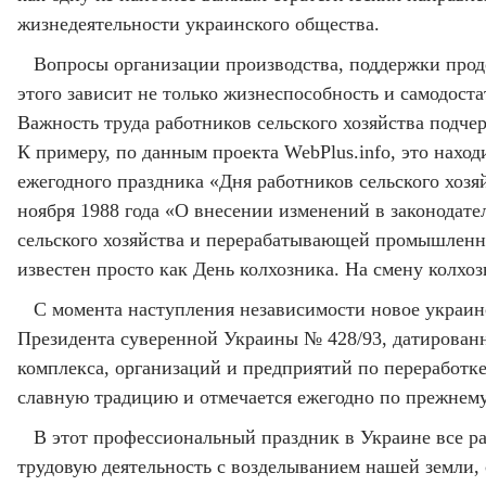
жизнедеятельности украинского общества.
Вопросы организации производства, поддержки продо
этого зависит не только жизнеспособность и самодост
Важность труда работников сельского хозяйства подче
К примеру, по данным проекта WebPlus.info, это нахо
ежегодного праздника «Дня работников сельского хо
ноября 1988 года «О внесении изменений в законодат
сельского хозяйства и перерабатывающей промышленнос
известен просто как День колхозника. На смену колх
С момента наступления независимости новое украин
Президента суверенной Украины № 428/93, датированн
комплекса, организаций и предприятий по переработк
славную традицию и отмечается ежегодно по прежнему,
В этот профессиональный праздник в Украине все ра
трудовую деятельность с возделыванием нашей земли, 