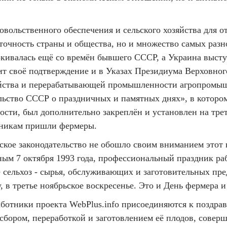
вольственного обеспечения и сельского хозяйства для от
аточность страны и общества, но и множество самых раз
ркивалась ещё со времён бывшего СССР, а Украина выст
дит своё подтверждение и в Указах Президиума Верховног
зяйства и перерабатывающей промышленности агропромыш
ельство СССР о праздничных и памятных днях», в которо
ти, был дополнительно закреплён и установлен на треть
озникам пришли фермеры.
ское законодательство не обошло своим вниманием этот
ым 7 октября 1993 года, профессиональный праздник ра
е сельхоз - сырья, обслуживающих и заготовительных п
 в третье ноябрьское воскресенье. Это и День фермера и
ботники проекта WebPlus.info присоединяются к поздравл
сбором, переработкой и заготовлением её плодов, соверш