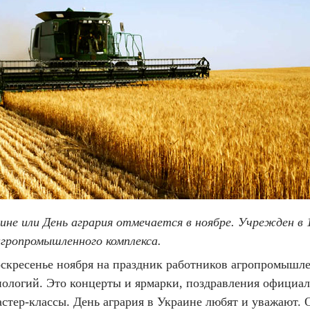
аине или День агрария отмечается в ноябре. Учрежден 
агропромышленного комплекса.
скресенье ноября на праздник работников агропромышлен
ологий. Это концерты и ярмарки, поздравления официа
тер-классы. День агрария в Украине любят и уважают. О