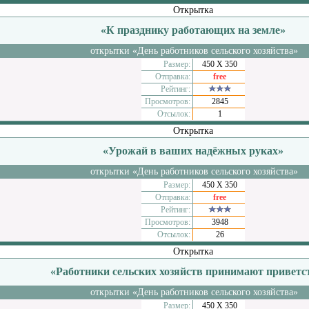
Открытка
«К празднику работающих на земле»
открытки «День работников сельского хозяйства»
Размер:
450 Х 350
Отправка:
free
Рейтинг:
Просмотров:
2845
Отсылок:
1
Открытка
«Урожай в ваших надёжных руках»
открытки «День работников сельского хозяйства»
Размер:
450 Х 350
Отправка:
free
Рейтинг:
Просмотров:
3948
Отсылок:
26
Открытка
«Работники сельских хозяйств принимают приветс
открытки «День работников сельского хозяйства»
Размер:
450 Х 350