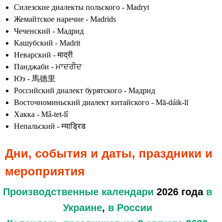
Силезские диалекты польского - Madryt
Жемайтское наречие - Madrids
Чеченский - Мадрид
Кашубский - Madrit
Неварский - माद्री
Панджаби - ਮਾਦਰੀਦ
Юэ - 馬德里
Российский диалект бурятского - Мадрид
Восточноминьский диалект китайского - Mā-dáik-lī
Хакка - Mâ-tet-lî
Непальский - म्याड्रिड
Дни, события и даты, праздники и
мероприятия
Производственные календари
2026 года
в
Украине
,
в России