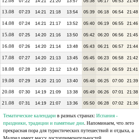
12.08
07:22
14:21
21:20
13:57
05:38
06:17
06:53
21:49
13.08
07:23
14:21
21:18
13:54
05:39
06:18
06:54
21:48
14.08
07:24
14:21
21:17
13:52
05:40
06:19
06:55
21:46
15.08
07:25
14:20
21:16
13:50
05:42
06:20
06:56
21:45
16.08
07:26
14:20
21:14
13:48
05:43
06:21
06:57
21:44
17.08
07:27
14:20
21:13
13:45
05:45
06:23
06:58
21:42
18.08
07:28
14:20
21:12
13:43
05:46
06:24
06:59
21:41
19.08
07:29
14:20
21:10
13:40
05:48
06:25
07:00
21:39
20.08
07:30
14:19
21:09
13:38
05:49
06:26
07:01
21:38
21.08
07:31
14:19
21:07
13:36
05:50
06:28
07:02
21:36
Тематические календари
в разных странах:
Испания -
праздники, традиции и памятные дни
. Напоминаем, что лето
прекрасная пора для туристических путешествий и отдыха, а
Мадрид имеет массу достопримечательностей.