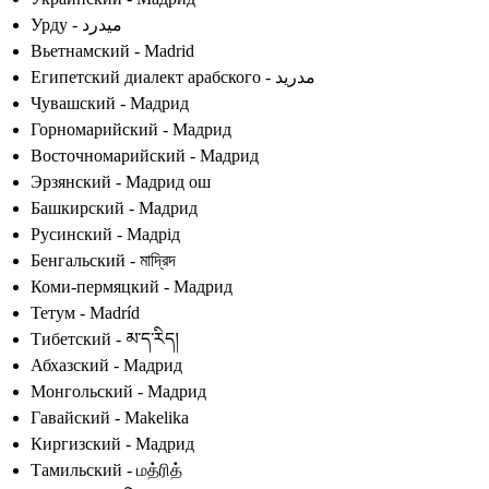
Урду - میدرد
Вьетнамский - Madrid
Египетский диалект арабского - مدريد
Чувашский - Мадрид
Горномарийский - Мадрид
Восточномарийский - Мадрид
Эрзянский - Мадрид ош
Башкирский - Мадрид
Русинский - Мадрід
Бенгальский - মাদ্রিদ
Коми-пермяцкий - Мадрид
Тетум - Madríd
Тибетский - མ་ད་རིད།
Абхазский - Мaдрид
Монгольский - Мадрид
Гавайский - Makelika
Киргизский - Мадрид
Тамильский - மத்ரித்