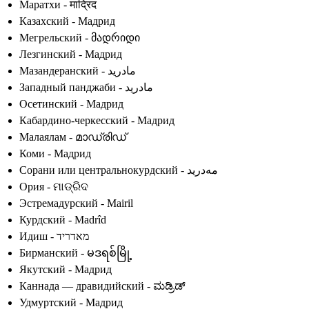
Маратхи - माद्रिद
Казахский - Мадрид
Мегрельский - მადრიდი
Лезгинский - Мадрид
Мазандеранский - مادرید
Западный панджаби - مادرید
Осетинский - Мадрид
Кабардино-черкесский - Мадрид
Малаялам - മാഡ്രിഡ്
Коми - Мадрид
Сорани или центральнокурдский - مەدرید
Ория - ମାଡ୍ରିଦ
Эстремадурский - Mairil
Курдский - Madrîd
Идиш - מאדריד
Бирманский - မဒရစ်မြို့
Якутский - Мадрид
Каннада — дравидийский - ಮಡ್ರಿಡ್
Удмуртский - Мадрид