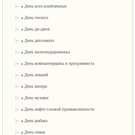
¦–
День всех влюблённых
¦–
День геолога
¦–
День ди-джея
¦–
День дипломата
¦–
День железнодорожника
¦–
День компьютерщика и программиста
¦–
День левшей
¦–
День матери
¦–
День музыки
¦–
День нефте-газовой промышленности
¦–
День рыбака
¦–
День семьи