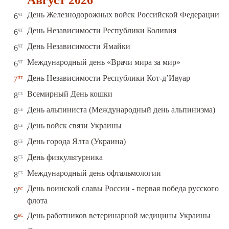
Август 2026
чт
День Железнодорожных войск Российской Федерации
6
чт
День Независимости Республики Боливия
6
чт
День Независимости Ямайки
6
чт
Международный день «Врачи мира за мир»
6
пт
День Независимости Республики Кот-д’Ивуар
7
сб
Всемирный День кошки
8
сб
День альпиниста (Международный день альпинизма)
8
сб
День войск связи Украины
8
сб
День города Ялта (Украина)
8
сб
День физкультурника
8
сб
Международный день офтальмологии
8
День воинской славы России - первая победа русского
вс
9
флота
вс
День работников ветеринарной медицины Украины
9