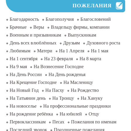
ПОЖЕЛАНИЯ
Благодарность
Благополучия
Благословений
Брачные
Веры
Владельцу фирмы, компании
Военным и призывникам
Выпускникам
День всех влюблённых
Друзьям
Духовного роста
Любимым
Матери
На 1 Апреля
На 1 мая
На 1 сентября
На 23 февраля
На 8 марта
На 9 мая
На Вознесение Господне
На День России
На День рожденья
На Крещение Господне
На Масленицу
На Новый Год
На Пасху
На Рождество
На Татьянин день
На Троицу
На Хануку
На новоселье
На профессиональные праздники
На рождение ребёнка
На юбилей
Отцу
Первоклассникам
Песах
Пожелания по именам
Последний звонок
Праздничные пожелания