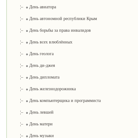
¦–
День авиатора
¦–
День автономной республики Крым
¦–
День борьбы за права инвалидов
¦–
День всех влюблённых
¦–
День геолога
¦–
День ди-джея
¦–
День дипломата
¦–
День железнодорожника
¦–
День компьютерщика и программиста
¦–
День левшей
¦–
День матери
¦–
День музыки