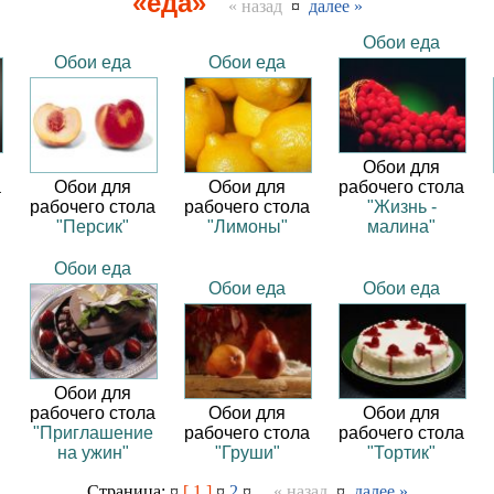
«еда»
« назад
¤
далее »
Обои еда
Обои еда
Обои еда
Обои для
а
Обои для
Обои для
рабочего стола
рабочего стола
рабочего стола
"Жизнь -
"Персик"
"Лимоны"
малина"
Обои еда
Обои еда
Обои еда
Обои для
рабочего стола
Обои для
Обои для
"Приглашение
рабочего стола
рабочего стола
на ужин"
"Груши"
"Тортик"
Страница: ¤
[ 1 ]
¤
2
¤
« назад
¤
далее »