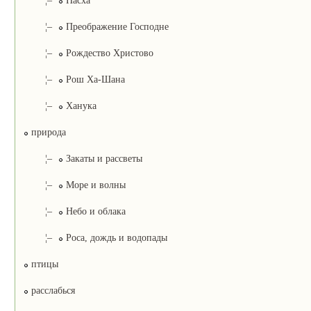
¦–
Пасха
¦–
Преображение Господне
¦–
Рождество Христово
¦–
Рош Ха-Шана
¦–
Ханука
природа
¦–
Закаты и рассветы
¦–
Море и волны
¦–
Небо и облака
¦–
Роса, дождь и водопады
птицы
расслабься