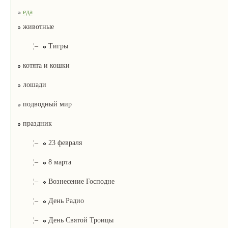
еда
животные
¦–
Тигры
котята и кошки
лошади
подводный мир
праздник
¦–
23 февраля
¦–
8 марта
¦–
Вознесение Господне
¦–
День Радио
¦–
День Святой Троицы