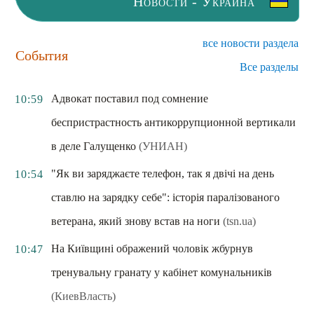
Новости - Украина
все новости раздела
События
Все разделы
Адвокат поставил под сомнение
10:59
беспристрастность антикоррупционной вертикали
в деле Галущенко
(УНИАН)
"Як ви заряджаєте телефон, так я двічі на день
10:54
ставлю на зарядку себе": історія паралізованого
ветерана, який знову встав на ноги
(tsn.ua)
На Київщині ображений чоловік жбурнув
10:47
тренувальну гранату у кабінет комунальників
(КиевВласть)