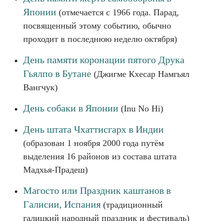
Японии
(отмечается с 1966 года. Парад,
посвященный этому событию, обычно
проходит в последнюю неделю октября)
День памяти коронации пятого Друка
Гьялпо в Бутане
(Джигме Кхесар Намгьял
Вангчук)
День собаки в Японии
(Inu No Hi)
День штата Чхаттисгарх в Индии
(образован 1 ноября 2000 года путём
выделения 16 районов из состава штата
Мадхья-Прадеш)
Магосто или Праздник каштанов в
Галисии, Испания
(традиционный
галицкий народный праздник и фестиваль)