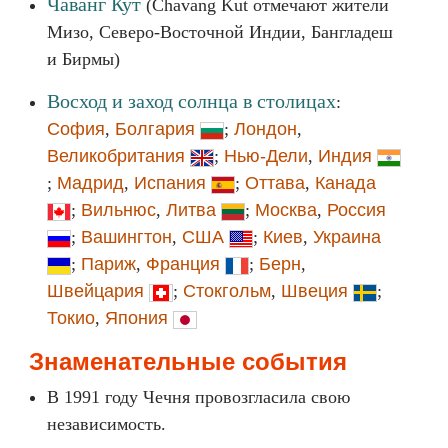
Чаванг Кут
(Chavang Kut отмечают жители
Мизо, Северо-Восточной Индии, Бангладеш
и Бирмы)
Восход и заход солнца в столицах
:
София
,
Болгария
;
Лондон
,
Великобритания
;
Нью-Дели
,
Индия
;
Мадрид
,
Испания
;
Оттава
,
Канада
;
Вильнюс
,
Литва
;
Москва
,
Россия
;
Вашингтон
,
США
;
Киев
,
Украина
;
Париж
,
Франция
;
Берн
,
Швейцария
;
Стокгольм
,
Швеция
;
Токио
,
Япония
Знаменательные события
В 1991 году Чечня провозгласила свою
независимость.