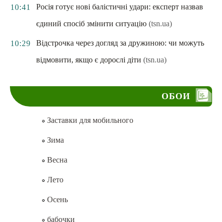
Росія готує нові балістичні удари: експерт назвав
10:41
єдиний спосіб змінити ситуацію
(tsn.ua)
Відстрочка через догляд за дружиною: чи можуть
10:29
відмовити, якщо є дорослі діти
(tsn.ua)
ОБОИ
Заставки для мобильного
Зима
Весна
Лето
Осень
бабочки