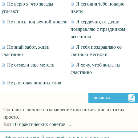
Не верю я, что звезды
Я сегодня тебе подарю
угасают
цветы
Не гнись под вечной ношею
Я сердечно, от души
поздравляю с праздником
весенним
Не знай забот, живи
Я тебя поздравляю со
счастливо
светлою Весною!
Не отмели еще метели
Я хочу, чтоб жила ты
счастливо
Не расточая лишних слов
НОВИНКА
Составить личное поздравление или пожелание в стихах
просто.
Вот
10 практических советов →
«Международный женский день» в календаре