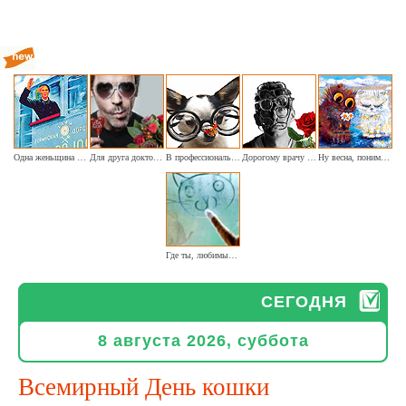
Одна женьщина на паровоз (ретро-тема гендерного равенства)
Для друга доктора букет цветов принёс
В профессиональный праздник
Дорогому врачу наших глаз хочу пожелать я здоровья
Ну весна, понимаешь...
Где ты, любимый котёнок
СЕГОДНЯ
8 августа 2026, суббота
Всемирный День кошки