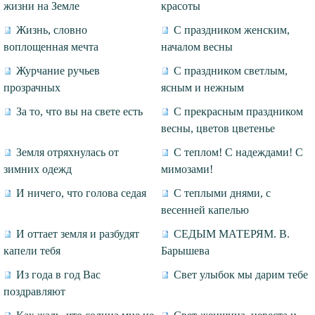
жизни на Земле
красоты
Жизнь, словно
С праздником женским,
воплощенная мечта
началом весны
Журчание ручьев
С праздником светлым,
прозрачных
ясным и нежным
За то, что вы на свете есть
С прекрасным праздником
весны, цветов цветенье
Земля отряхнулась от
С теплом! С надеждами! С
зимних одежд
мимозами!
И ничего, что голова седая
С теплыми днями, с
весенней капелью
И оттает земля и разбудят
СЕДЫМ МАТЕРЯМ. В.
капели тебя
Барышева
Из года в год Вас
Свет улыбок мы дарим тебе
поздравляют