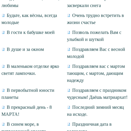
любимы
засверкали снега
Будьте, как вёсны, всегда
Очень трудно встретить в
молодые
жизни счастье
В гости к бабушке моей
Позволь пожелать Вам с
улыбкой и шуткой
В душе и за окном
Поздравляем Вас с весной
молодой
В маленьком отделке ярко
Поздравляем вас с мартом
светят лампочки.
тающим, с мартом, дающим
надежду
В первобытной юности
Поздравляем с праздником
планеты
чудесным! Даёшь матриархат!
В прекрасный день - 8
Последний зимний месяц
МАРТА!
на исходе.
В синем море, в
Праздничная дата в