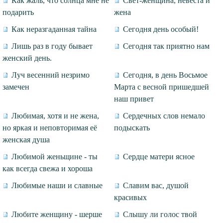
Как жаль, что солнца мне не
Свет-женщина, невеста и
подарить
жена
Как неразгаданная тайна
Сегодня день особый!
Лишь раз в году бывает
Сегодня так приятно нам
женский день.
Луч весенний незримо
Сегодня, в день Восьмое
замечен
Марта с весной пришедшей
наш привет
Любимая, хотя и не жена,
Сердечных слов немало
но яркая и неповторимая её
подыскать
женская душа
Любимой женьщине - ты
Сердце матери ясное
как всегда свежа и хороша
Любимые наши и славные
Славим вас, душой
красивых
Любите женщину - шерше
Слышу ли голос твой