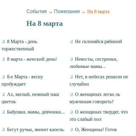
События
→
Пожелания
→ На 8 марта
На 8 марта
8 Марта - день
Не склоняйся рябиной
торжественный
8 марта - женский день!
Невесты, сестренки,
любимые мамы...
8-е Марта - весну
Нет, в небесах решили не
пробуждает
случайно
Ах, милый, нежный наш
О женщинах легко ль
цветок
мужчинам говорить?
Бабушки, мамы, девчонки...
О женщинах твердят, что
это слабый пол
Бегут ручьи, звенит капель.
О, Женщины! Готов