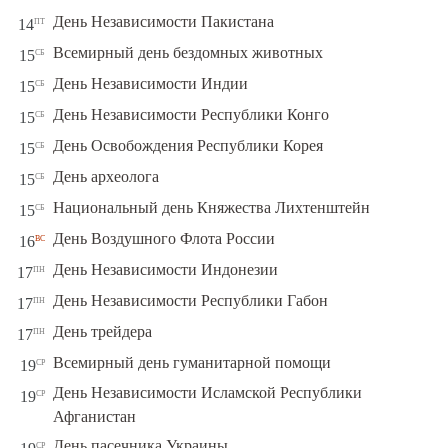
пт
День Независимости Пакистана
14
сб
Всемирный день бездомных животных
15
сб
День Независимости Индии
15
сб
День Независимости Республики Конго
15
сб
День Освобождения Республики Корея
15
сб
День археолога
15
сб
Национальный день Княжества Лихтенштейн
15
вс
День Воздушного Флота России
16
пн
День Независимости Индонезии
17
пн
День Независимости Республики Габон
17
пн
День трейдера
17
ср
Всемирный день гуманитарной помощи
19
День Независимости Исламской Республики
ср
19
Афганистан
ср
День пасечника Украины