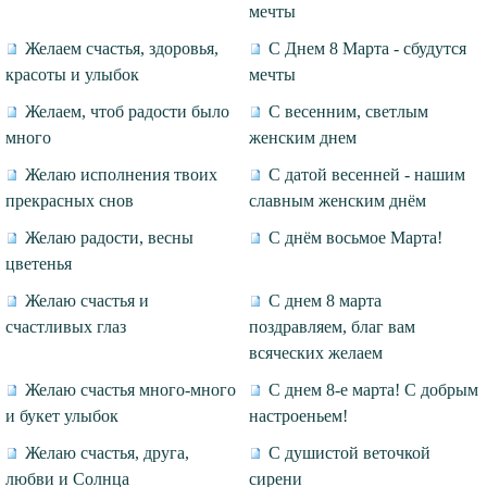
мечты
Желаем счастья, здоровья,
С Днем 8 Марта - сбудутся
красоты и улыбок
мечты
Желаем, чтоб радости было
С весенним, светлым
много
женским днем
Желаю исполнения твоих
С датой весенней - нашим
прекрасных снов
славным женским днём
Желаю радости, весны
С днём восьмое Марта!
цветенья
Желаю счастья и
С днем 8 марта
счастливых глаз
поздравляем, благ вам
всяческих желаем
Желаю счастья много-много
С днем 8-е марта! С добрым
и букет улыбок
настроеньем!
Желаю счастья, друга,
С душистой веточкой
любви и Солнца
сирени