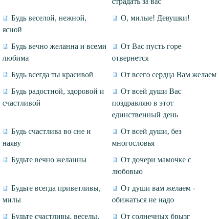
страдать за вас
Будь веселой, нежной,
О, милые! Девушки!
ясной
Будь вечно желанна и всеми
От Вас пусть горе
любима
отвернется
Будь всегда ты красивой
От всего сердца Вам желаем
Будь радостной, здоровой и
От всей души Вас
счастливой
поздравляю в этот
единственный день
Будь счастлива во сне и
От всей души, без
наяву
многословья
Будьте вечно желанны
От дочери мамочке с
любовью
Будьте всегда приветливы,
От души вам желаем -
милы
обижаться не надо
Будьте счастливы, веселы,
От солнечных брызг