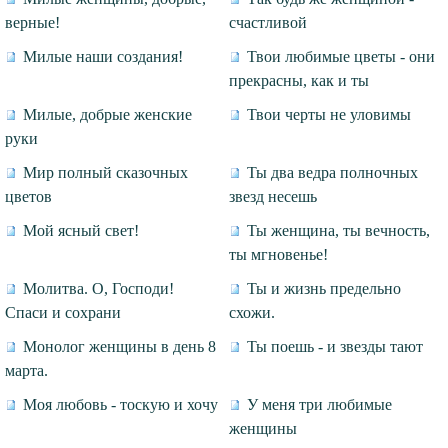
верные!
счастливой
Милые наши создания!
Твои любимые цветы - они
прекрасны, как и ты
Милые, добрые женские
Твои черты не уловимы
руки
Мир полный сказочных
Ты два ведра полночных
цветов
звезд несешь
Мой ясный свет!
Ты женщина, ты вечность,
ты мгновенье!
Молитва. О, Господи!
Ты и жизнь предельно
Спаси и сохрани
схожи.
Монолог женщины в день 8
Ты поешь - и звезды тают
марта.
Моя любовь - тоскую и хочу
У меня три любимые
женщины