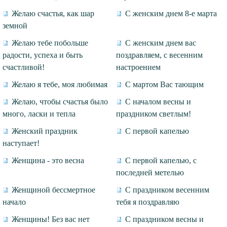
Желаю счастья, как шар
С женским днем 8-е марта
земной
Желаю тебе побольше
С женским днем вас
радости, успеха и быть
поздравляем, с весенним
счастливой!
настроением
Желаю я тебе, моя любимая
С мартом Вас тающим
Желаю, чтобы счастья было
С началом весны и
много, ласки и тепла
праздником светлым!
Женский праздник
С первой капелью
наступает!
Женщина - это весна
С первой капелью, с
последней метелью
Женщиной бессмертное
С праздником весенним
начало
тебя я поздравляю
Женщины! Без вас нет
С праздником весны и