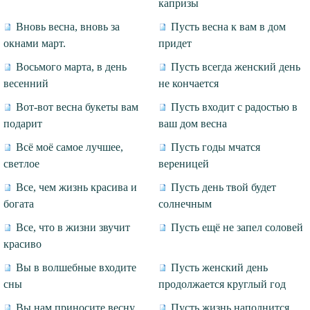
капризы
Вновь весна, вновь за
Пусть весна к вам в дом
окнами март.
придет
Восьмого марта, в день
Пусть всегда женский день
весенний
не кончается
Вот-вот весна букеты вам
Пусть входит с радостью в
подарит
ваш дом весна
Всё моё самое лучшее,
Пусть годы мчатся
светлое
вереницей
Все, чем жизнь красива и
Пусть день твой будет
богата
солнечным
Все, что в жизни звучит
Пусть ещё не запел соловей
красиво
Вы в волшебные входите
Пусть женский день
сны
продолжается круглый год
Вы нам приносите весну
Пусть жизнь наполнится