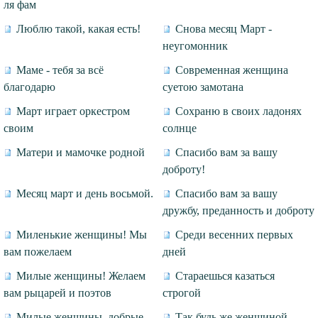
ля фам
Люблю такой, какая есть!
Снова месяц Март -
неугомонник
Маме - тебя за всё
Современная женщина
благодарю
суетою замотана
Март играет оркестром
Сохраню в своих ладонях
своим
солнце
Матери и мамочке родной
Спасибо вам за вашу
доброту!
Месяц март и день восьмой.
Спасибо вам за вашу
дружбу, преданность и доброту
Миленькие женщины! Мы
Среди весенних первых
вам пожелаем
дней
Милые женщины! Желаем
Стараешься казаться
вам рыцарей и поэтов
строгой
Милые женщины, добрые,
Так будь же женщиной -