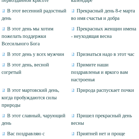
первозданной красоте
календаре
В этот весенний радостный
Прекрасный день 8-е марта
день
во имя счастья и добра
В этот день мы хотим
Прекрасных женщин имена
пожелать поддержки
- неуходящая весна
Всесильного Бога
В этот день у всех мужчин
Признаться надо в этот час
В этот день, весной
Примите наши
согретый
поздравленья и яркого вам
настроенья
В этот мартовский день,
Природа распускает почки
когда пробуждаются силы
природы
В этот славный, чарующий
Пришел прекрасный день
день
весны
Вас поздравляю с
Приятней нет и проще