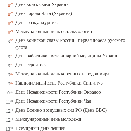
сб
День войск связи Украины
8
сб
День города Ялта (Украина)
8
сб
День физкультурника
8
сб
Международный день офтальмологии
8
День воинской славы России - первая победа русского
вс
9
флота
вс
День работников ветеринарной медицины Украины
9
вс
День строителя
9
вс
Международный день коренных народов мира
9
вс
Национальный день Республики Сингапур
9
пн
День Независимости Республики Эквадор
10
вт
День Независимости Республики Чад
11
ср
День Военно-воздушных сил РФ (День ВВС)
12
ср
Международный день молодежи
12
чт
Всемирный день левшей
13