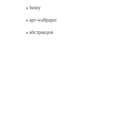
funny
арт-wallpaper
абстракция