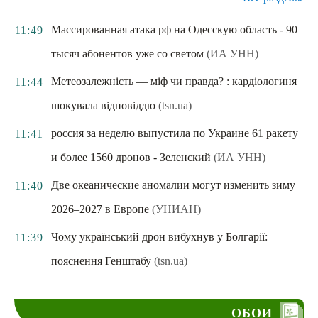
Массированная атака рф на Одесскую область - 90
11:49
тысяч абонентов уже со светом
(ИА УНН)
Метеозалежність — міф чи правда? : кардіологиня
11:44
шокувала відповіддю
(tsn.ua)
россия за неделю выпустила по Украине 61 ракету
11:41
и более 1560 дронов - Зеленский
(ИА УНН)
Две океанические аномалии могут изменить зиму
11:40
2026–2027 в Европе
(УНИАН)
Чому український дрон вибухнув у Болгарії:
11:39
пояснення Генштабу
(tsn.ua)
ОБОИ