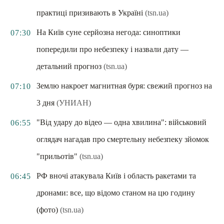
практиці призивають в Україні
(tsn.ua)
На Київ суне серйозна негода: синоптики
07:30
попередили про небезпеку і назвали дату —
детальний прогноз
(tsn.ua)
Землю накроет магнитная буря: свежий прогноз на
07:10
3 дня
(УНИАН)
"Від удару до відео — одна хвилина": військовий
06:55
оглядач нагадав про смертельну небезпеку зйомок
"прильотів"
(tsn.ua)
РФ вночі атакувала Київ і область ракетами та
06:45
дронами: все, що відомо станом на цю годину
(фото)
(tsn.ua)