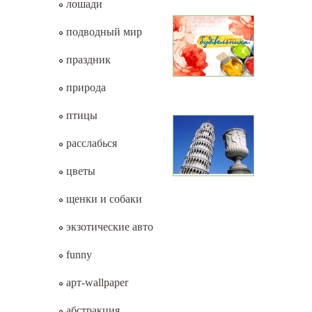
лошади
подводный мир
праздник
природа
птицы
расслабься
цветы
щенки и собаки
экзотические авто
funny
арт-wallpaper
абстракция