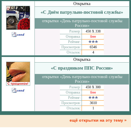
Открытка
«С Днём патрульно-постовой службы»
открытки «День патрульно-постовой службы
России»
Размер:
450 Х 338
Отправка:
free
Рейтинг:
Просмотров:
6546
Отсылок:
4
Открытка
«С праздником ППС России»
открытки «День патрульно-постовой службы
России»
Размер:
450 Х 300
Отправка:
free
Рейтинг:
Просмотров:
3610
Отсылок:
1
ещё открытки на эту тему »