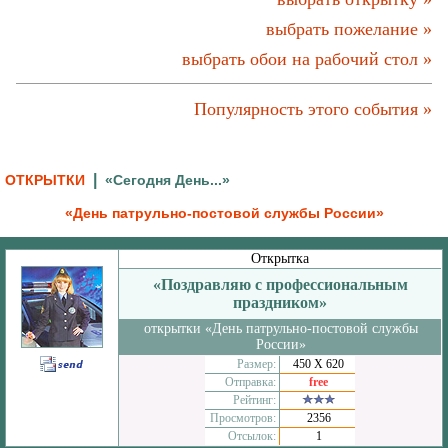
выбрать пожелание »
выбрать обои на рабочий стол »
Популярность этого события »
|
ОТКРЫТКИ
«Сегодня День...»
«День патрульно-постовой службы России»
Открытка
«Поздравляю с профессиональным
праздником»
открытки «День патрульно-постовой службы
России»
Размер:
450 Х 620
Отправка:
free
Рейтинг:
Просмотров:
2356
Отсылок:
1