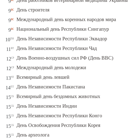
День работников ветеринарной медицины Украины
9
вс
День строителя
9
вс
Международный день коренных народов мира
9
вс
Национальный день Республики Сингапур
9
пн
День Независимости Республики Эквадор
10
вт
День Независимости Республики Чад
11
ср
День Военно-воздушных сил РФ (День ВВС)
12
ср
Международный день молодежи
12
чт
Всемирный день левшей
13
пт
День Независимости Пакистана
14
сб
Всемирный день бездомных животных
15
сб
День Независимости Индии
15
сб
День Независимости Республики Конго
15
сб
День Освобождения Республики Корея
15
сб
День археолога
15