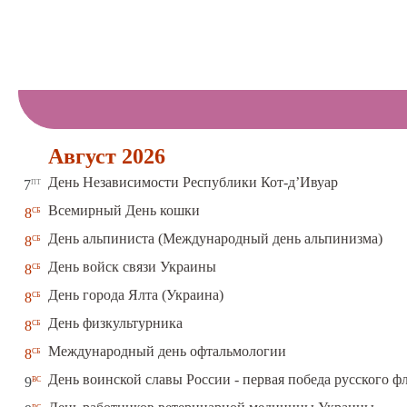
Август 2026
пт
День Независимости Республики Кот-д’Ивуар
7
сб
Всемирный День кошки
8
сб
День альпиниста (Международный день альпинизма)
8
сб
День войск связи Украины
8
сб
День города Ялта (Украина)
8
сб
День физкультурника
8
сб
Международный день офтальмологии
8
вс
День воинской славы России - первая победа русского ф
9
вс