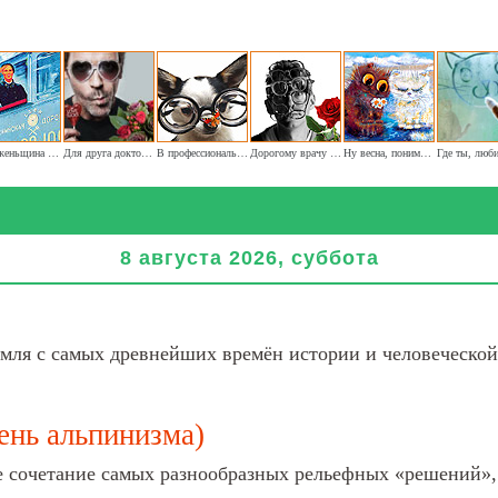
Одна женьщина на паровоз (ретро-тема гендерного равенства)
Для друга доктора букет цветов принёс
В профессиональный праздник
Дорогому врачу наших глаз хочу пожелать я здоровья
Ну весна, понимаешь...
8 августа 2026, суббота
мля с самых древнейших времён истории и человеческой
ень альпинизма)
 сочетание самых разнообразных рельефных «решений», с