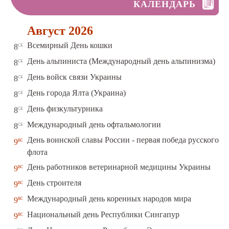
КАЛЕНДАРЬ
Август 2026
сб
Всемирный День кошки
8
сб
День альпиниста (Международный день альпинизма)
8
сб
День войск связи Украины
8
сб
День города Ялта (Украина)
8
сб
День физкультурника
8
сб
Международный день офтальмологии
8
День воинской славы России - первая победа русского
вс
9
флота
вс
День работников ветеринарной медицины Украины
9
вс
День строителя
9
вс
Международный день коренных народов мира
9
вс
Национальный день Республики Сингапур
9