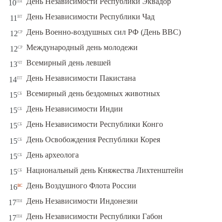
пн
День Независимости Республики Эквадор
10
вт
День Независимости Республики Чад
11
ср
День Военно-воздушных сил РФ (День ВВС)
12
ср
Международный день молодежи
12
чт
Всемирный день левшей
13
пт
День Независимости Пакистана
14
сб
Всемирный день бездомных животных
15
сб
День Независимости Индии
15
сб
День Независимости Республики Конго
15
сб
День Освобождения Республики Корея
15
сб
День археолога
15
сб
Национальный день Княжества Лихтенштейн
15
вс
День Воздушного Флота России
16
пн
День Независимости Индонезии
17
пн
День Независимости Республики Габон
17