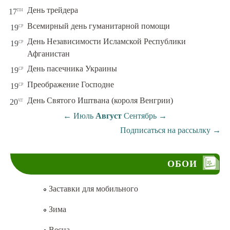
пн
День трейдера
17
ср
Всемирный день гуманитарной помощи
19
День Независимости Исламской Республики
ср
19
Афганистан
ср
День пасечника Украины
19
ср
Преображение Господне
19
чт
День Святого Иштвана (короля Венгрии)
20
←
Июль
Август
Сентябрь
→
Подписаться на рассылку
→
ОБОИ
Заставки для мобильного
Зима
Весна