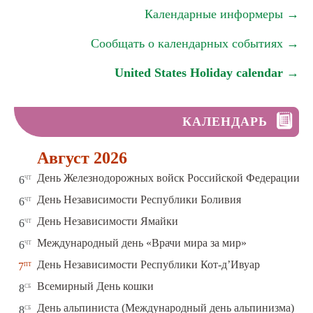
Календарные информеры →
Сообщать о календарных событиях →
United States Holiday calendar →
КАЛЕНДАРЬ
Август 2026
чт
День Железнодорожных войск Российской Федерации
6
чт
День Независимости Республики Боливия
6
чт
День Независимости Ямайки
6
чт
Международный день «Врачи мира за мир»
6
пт
День Независимости Республики Кот-д’Ивуар
7
сб
Всемирный День кошки
8
сб
День альпиниста (Международный день альпинизма)
8