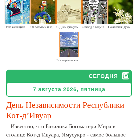
Одна женьщина на паровоз (ретро-тема гендерного равенства)
От больных и здоровых - приветствие Вам
С Днём физкультурника!
Эпизод в годы войны (шуточное)
Пожелания духовного роста (в настоящем и будущем)
Всё хорошее впереди, а плохое позади
СЕГОДНЯ
7 августа 2026, пятница
День Независимости Республики
Кот-д’Ивуар
Известно, что Базилика Богоматери Мира в
столице Кот-д’Ивуара, Ямусукро - самое большое