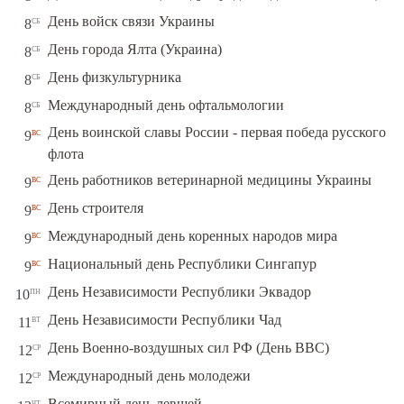
сб
День войск связи Украины
8
сб
День города Ялта (Украина)
8
сб
День физкультурника
8
сб
Международный день офтальмологии
8
День воинской славы России - первая победа русского
вс
9
флота
вс
День работников ветеринарной медицины Украины
9
вс
День строителя
9
вс
Международный день коренных народов мира
9
вс
Национальный день Республики Сингапур
9
пн
День Независимости Республики Эквадор
10
вт
День Независимости Республики Чад
11
ср
День Военно-воздушных сил РФ (День ВВС)
12
ср
Международный день молодежи
12
чт
Всемирный день левшей