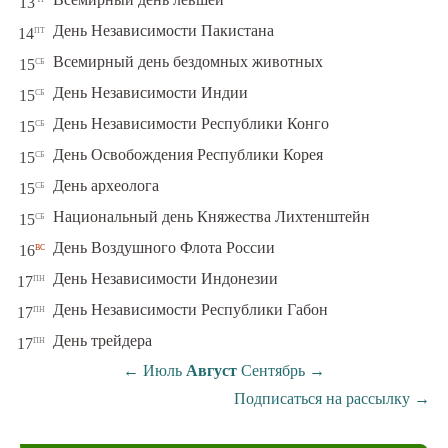
13
пт
День Независимости Пакистана
14
сб
Всемирный день бездомных животных
15
сб
День Независимости Индии
15
сб
День Независимости Республики Конго
15
сб
День Освобождения Республики Корея
15
сб
День археолога
15
сб
Национальный день Княжества Лихтенштейн
15
вс
День Воздушного Флота России
16
пн
День Независимости Индонезии
17
пн
День Независимости Республики Габон
17
пн
День трейдера
17
←
Июль
Август
Сентябрь
→
Подписаться на рассылку
→