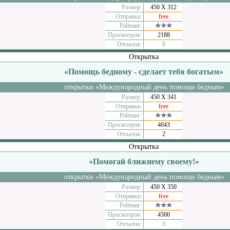
Размер:
450 Х 312
Отправка:
free
Рейтинг:
Просмотров:
2188
Отсылок:
0
Открытка
«Помощь бедному - сделает тебя богатым»
открытки «Международный день помощи бедным»
Размер:
450 Х 341
Отправка:
free
Рейтинг:
Просмотров:
4043
Отсылок:
2
Открытка
«Помогай ближнему своему!»
открытки «Международный день помощи бедным»
Размер:
450 Х 350
Отправка:
free
Рейтинг:
Просмотров:
4500
Отсылок:
0