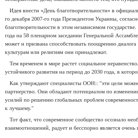
Идея внести «День благотворительности» в официаль
го декабря 2007-го года Президентом Украины, согла
благотворительности в этом независимом государстве
года на 58 пленарном заседании Генеральной Ассамбл
может и призвана способствовать поощрению диалога 
культурам или религиям они принадлежат.
Тем временем в мире растет социальное неравенство
устойчивого развития на период до 2030 года, в кото
Как утверждают специалисты ООН:: "эти цели можно 
партнерство. Они обладают потенциалом по изменени
усилий по решению глобальных проблем современности
к лучшему."
Тот факт, что современное сообщество осознало нео
взаимоотношений, радует и бесспорно является очен