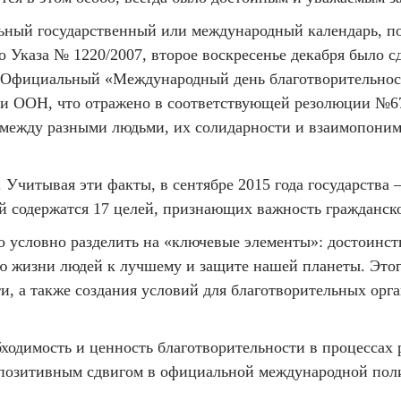
ный государственный или международный календарь, по д
сно Указа № 1220/2007, второе воскресенье декабря был
. Официальный «Международный день благотворительност
еи ООН, что отражено в соответствующей резолюции №67/
между разными людьми, их солидарности и взаимопонима
. Учитывая эти факты, в сентябре 2015 года государств
рой содержатся 17 целей, признающих важность гражданск
условно разделить на «ключевые элементы»: достоинство
ю жизни людей к лучшему и защите нашей планеты. Это
, а также создания условий для благотворительных орг
бходимость и ценность благотворительности в процессах
ь позитивным сдвигом в официальной международной пол