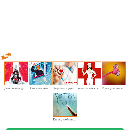
День железнодорожного транспорта (старое фото)
Одна женьщина на паровоз (ретро-тема гендерного равенства)
Здоровья и радости врачам
Успех лечения лекаря важного отмечаем мы сегодня
С наилучшими поздравлениями окулистам
Где ты, любимый котёнок