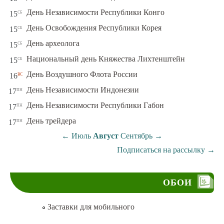
сб
День Независимости Республики Конго
15
сб
День Освобождения Республики Корея
15
сб
День археолога
15
сб
Национальный день Княжества Лихтенштейн
15
вс
День Воздушного Флота России
16
пн
День Независимости Индонезии
17
пн
День Независимости Республики Габон
17
пн
День трейдера
17
←
Июль
Август
Сентябрь
→
Подписаться на рассылку
→
ОБОИ
Заставки для мобильного