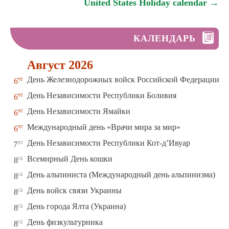
United States Holiday calendar →
КАЛЕНДАРЬ
Август 2026
чт
День Железнодорожных войск Российской Федерации
6
чт
День Независимости Республики Боливия
6
чт
День Независимости Ямайки
6
чт
Международный день «Врачи мира за мир»
6
пт
День Независимости Республики Кот-д’Ивуар
7
сб
Всемирный День кошки
8
сб
День альпиниста (Международный день альпинизма)
8
сб
День войск связи Украины
8
сб
День города Ялта (Украина)
8
сб
День физкультурника
8