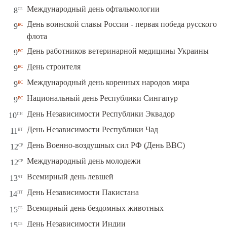
сб
Международный день офтальмологии
8
День воинской славы России - первая победа русского
вс
9
флота
вс
День работников ветеринарной медицины Украины
9
вс
День строителя
9
вс
Международный день коренных народов мира
9
вс
Национальный день Республики Сингапур
9
пн
День Независимости Республики Эквадор
10
вт
День Независимости Республики Чад
11
ср
День Военно-воздушных сил РФ (День ВВС)
12
ср
Международный день молодежи
12
чт
Всемирный день левшей
13
пт
День Независимости Пакистана
14
сб
Всемирный день бездомных животных
15
сб
День Независимости Индии
15