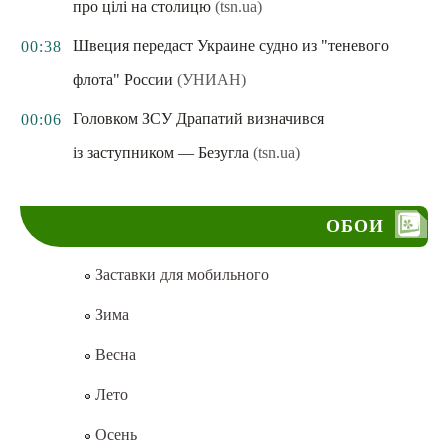
про цілі на столицю
(tsn.ua)
Швеция передаст Украине судно из "теневого
00:38
флота" России
(УНИАН)
Головком ЗСУ Драпатий визначився
00:06
із заступником — Безугла
(tsn.ua)
ОБОИ
Заставки для мобильного
Зима
Весна
Лето
Осень