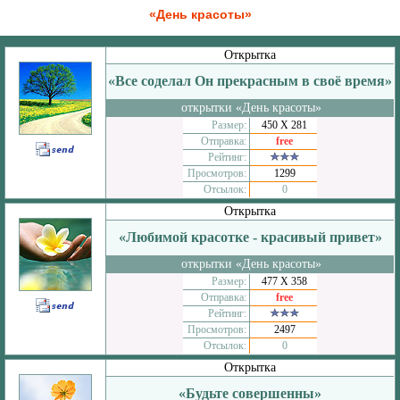
«День красоты»
Открытка
«Все соделал Он прекрасным в своё время»
открытки «День красоты»
Размер:
450 Х 281
Отправка:
free
Рейтинг:
Просмотров:
1299
Отсылок:
0
Открытка
«Любимой красотке - красивый привет»
открытки «День красоты»
Размер:
477 Х 358
Отправка:
free
Рейтинг:
Просмотров:
2497
Отсылок:
0
Открытка
«Будьте совершенны»