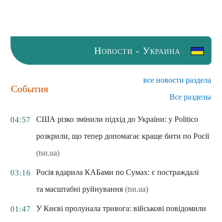
Новости - Украина
все новости раздела
События
Все разделы
США різко змінили підхід до України: у Politico
04:57
розкрили, що тепер допомагає краще бити по Росії
(tsn.ua)
Росія вдарила КАБами по Сумах: є постраждалі
03:16
та масштабні руйнування
(tsn.ua)
У Києві пролунала тривога: військові повідомили
01:47