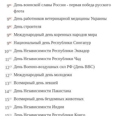
День воинской славы России - первая победа русского
вс
9
флота
вс
День работников ветеринарной медицины Украины
9
вс
День строителя
9
вс
Международный день коренных народов мира
9
вс
Национальный день Республики Сингапур
9
пн
День Независимости Республики Эквадор
10
вт
День Независимости Республики Чад
11
ср
День Военно-воздушных сил РФ (День ВВС)
12
ср
Международный день молодежи
12
чт
Всемирный день левшей
13
пт
День Независимости Пакистана
14
сб
Всемирный день бездомных животных
15
сб
День Независимости Индии
15
сб
День Независимости Республики Конго
15