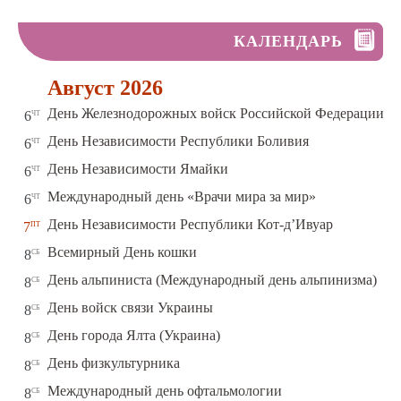
КАЛЕНДАРЬ
Август 2026
чт
День Железнодорожных войск Российской Федерации
6
чт
День Независимости Республики Боливия
6
чт
День Независимости Ямайки
6
чт
Международный день «Врачи мира за мир»
6
пт
День Независимости Республики Кот-д’Ивуар
7
сб
Всемирный День кошки
8
сб
День альпиниста (Международный день альпинизма)
8
сб
День войск связи Украины
8
сб
День города Ялта (Украина)
8
сб
День физкультурника
8
сб
Международный день офтальмологии
8