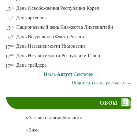
сб
День Освобождения Республики Корея
15
сб
День археолога
15
сб
Национальный день Княжества Лихтенштейн
15
вс
День Воздушного Флота России
16
пн
День Независимости Индонезии
17
пн
День Независимости Республики Габон
17
пн
День трейдера
17
←
Июль
Август
Сентябрь
→
Подписаться на рассылку
→
ОБОИ
Заставки для мобильного
Зима