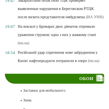
Закарпатский областной ТЦК проверяет
19:47
выявленные нарушения в Береговском РТЦК
после визита представителя омбудсмена
(ИА УНН)
На вокзалі у Броварах двоє дівчаток отримали
19:07
ураження струмом: одна з них у важкому стані
(tsn.ua)
Російський удар спричинив нове забруднення у
18:54
Києві: нафтопродукти потрапили в озеро
(tsn.ua)
ОБОИ
Заставки для мобильного
Зима