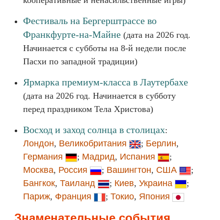
кооперативные и ненасильственные игры)
Фестиваль на Бергерштрассе во
Франкфурте-на-Майне
(дата на 2026 год.
Начинается с субботы на 8-й недели после
Пасхи по западной традиции)
Ярмарка премиум-класса в Лаутербахе
(дата на 2026 год. Начинается в субботу
перед праздником Тела Христова)
Восход и заход солнца в столицах
:
Лондон
,
Великобритания
;
Берлин
,
Германия
;
Мадрид
,
Испания
;
Москва
,
Россия
;
Вашингтон
,
США
;
Бангкок
,
Таиланд
;
Киев
,
Украина
;
Париж
,
Франция
;
Токио
,
Япония
Знаменательные события