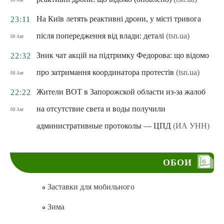
08 Авг
На Київ летять реактивні дрони, у місті тривога
23:11
після попередження від влади: деталі
(tsn.ua)
08 Авг
Зник чат акцій на підтримку Федорова: що відомо
22:32
про затримання координатора протестів
(tsn.ua)
08 Авг
Жители ВОТ в Запорожской области из-за жалоб
22:22
на отсутствие света и воды получили
08 Авг
административные протоколы — ЦПД
(ИА УНН)
ОБОИ
Заставки для мобильного
Зима