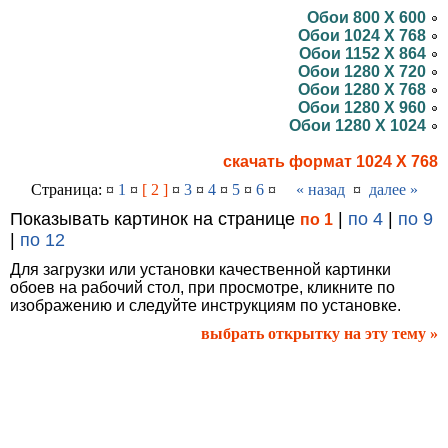
Обои 800 X 600
Обои 1024 X 768
Обои 1152 X 864
Обои 1280 X 720
Обои 1280 X 768
Обои 1280 X 960
Обои 1280 X 1024
скачать формат 1024 X 768
Страница: ¤
1
¤
[ 2 ]
¤
3
¤
4
¤
5
¤
6
¤
« назад
¤
далее »
Показывать картинок на странице
|
по 4
|
по 9
по 1
|
по 12
Для загрузки или установки качественной картинки
обоев на рабочий стол, при просмотре, кликните по
изображению и следуйте инструкциям по установке.
выбрать открытку на эту тему »