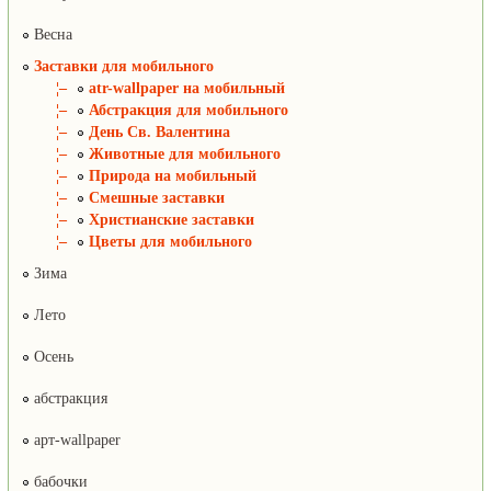
Весна
Заставки для мобильного
¦–
atr-wallpaper на мобильный
¦–
Абстракция для мобильного
¦–
День Св. Валентина
¦–
Животные для мобильного
¦–
Природа на мобильный
¦–
Смешные заставки
¦–
Христианские заставки
¦–
Цветы для мобильного
Зима
Лето
Осень
абстракция
арт-wallpaper
бабочки