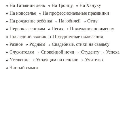
На Татьянин день
На Троицу
На Хануку
На новоселье
На профессиональные праздники
На рождение ребёнка
На юбилей
Отцу
Первоклассникам
Песах
Пожелания по именам
Последний звонок
Праздничные пожелания
Разное
Родным
Свадебные, стихи на свадьбу
Служителям
Спокойной ночи
Студенту
Успеха
Утешение
Уходящим на пенсию
Учителю
Чистый смысл