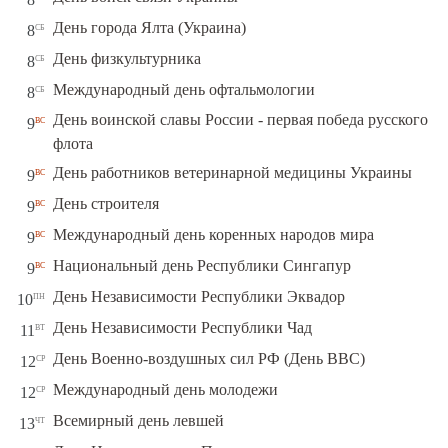
сб
День города Ялта (Украина)
8
сб
День физкультурника
8
сб
Международный день офтальмологии
8
День воинской славы России - первая победа русского
вс
9
флота
вс
День работников ветеринарной медицины Украины
9
вс
День строителя
9
вс
Международный день коренных народов мира
9
вс
Национальный день Республики Сингапур
9
пн
День Независимости Республики Эквадор
10
вт
День Независимости Республики Чад
11
ср
День Военно-воздушных сил РФ (День ВВС)
12
ср
Международный день молодежи
12
чт
Всемирный день левшей
13