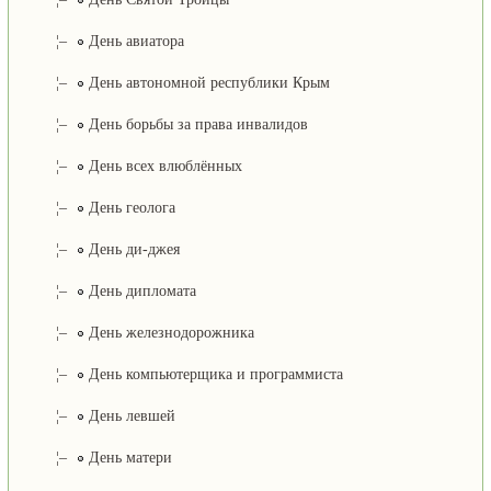
¦–
День авиатора
¦–
День автономной республики Крым
¦–
День борьбы за права инвалидов
¦–
День всех влюблённых
¦–
День геолога
¦–
День ди-джея
¦–
День дипломата
¦–
День железнодорожника
¦–
День компьютерщика и программиста
¦–
День левшей
¦–
День матери