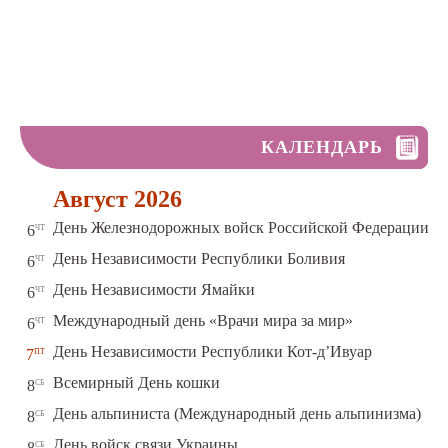
КАЛЕНДАРЬ
Август 2026
чт
День Железнодорожных войск Российской Федерации
6
чт
День Независимости Республики Боливия
6
чт
День Независимости Ямайки
6
чт
Международный день «Врачи мира за мир»
6
пт
День Независимости Республики Кот-д’Ивуар
7
сб
Всемирный День кошки
8
сб
День альпиниста (Международный день альпинизма)
8
сб
День войск связи Украины
8