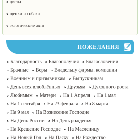
цветы
щенки и собаки
экзотические авто
ПОЖЕЛАНИЯ
Благодарность
Благополучия
Благословений
Брачные
Веры
Владельцу фирмы, компании
Военным и призывникам
Выпускникам
День всех влюблённых
Друзьям
Духовного роста
Любимым
Матери
На 1 Апреля
На 1 мая
На 1 сентября
На 23 февраля
На 8 марта
На 9 мая
На Вознесение Господне
На День России
На День рожденья
На Крещение Господне
На Масленицу
На Новый Год
На Пасху
На Рождество