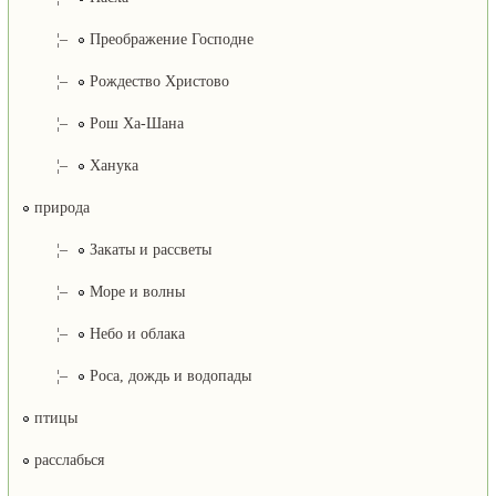
¦–
Преображение Господне
¦–
Рождество Христово
¦–
Рош Ха-Шана
¦–
Ханука
природа
¦–
Закаты и рассветы
¦–
Море и волны
¦–
Небо и облака
¦–
Роса, дождь и водопады
птицы
расслабься