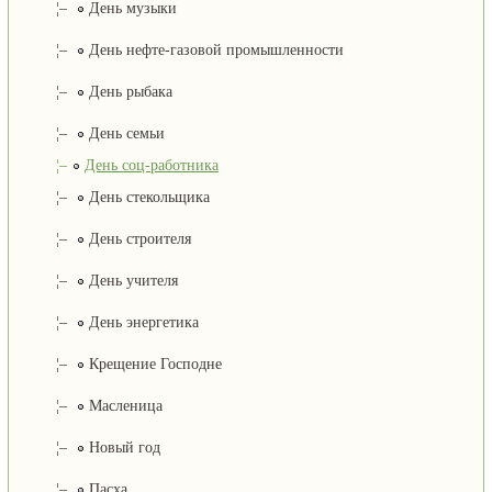
¦–
День музыки
¦–
День нефте-газовой промышленности
¦–
День рыбака
¦–
День семьи
¦–
День соц-работника
¦–
День стекольщика
¦–
День строителя
¦–
День учителя
¦–
День энергетика
¦–
Крещение Господне
¦–
Масленица
¦–
Новый год
¦–
Пасха