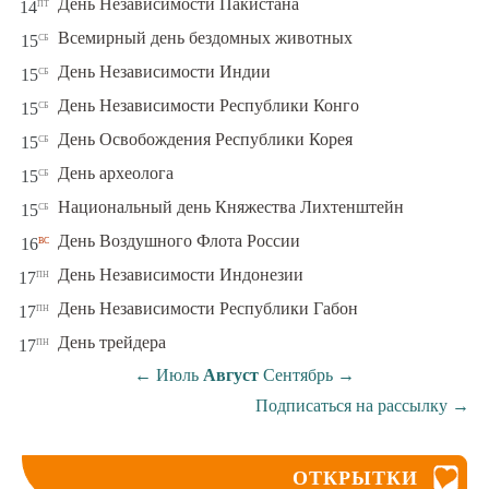
пт
День Независимости Пакистана
14
сб
Всемирный день бездомных животных
15
сб
День Независимости Индии
15
сб
День Независимости Республики Конго
15
сб
День Освобождения Республики Корея
15
сб
День археолога
15
сб
Национальный день Княжества Лихтенштейн
15
вс
День Воздушного Флота России
16
пн
День Независимости Индонезии
17
пн
День Независимости Республики Габон
17
пн
День трейдера
17
←
Июль
Август
Сентябрь
→
Подписаться на рассылку
→
ОТКРЫТКИ