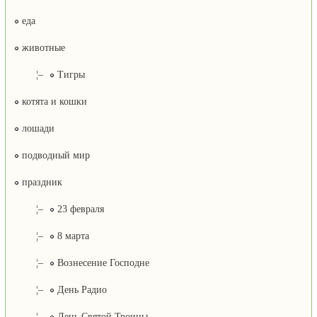
еда
животные
¦–
Тигры
котята и кошки
лошади
подводный мир
праздник
¦–
23 февраля
¦–
8 марта
¦–
Вознесение Господне
¦–
День Радио
¦–
День Святой Троицы