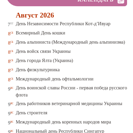
Август 2026
пт
День Независимости Республики Кот-д’Ивуар
7
сб
Всемирный День кошки
8
сб
День альпиниста (Международный день альпинизма)
8
сб
День войск связи Украины
8
сб
День города Ялта (Украина)
8
сб
День физкультурника
8
сб
Международный день офтальмологии
8
День воинской славы России - первая победа русского
вс
9
флота
вс
День работников ветеринарной медицины Украины
9
вс
День строителя
9
вс
Международный день коренных народов мира
9
вс
Национальный день Республики Сингапур
9