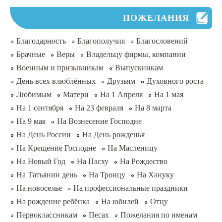
ПОЖЕЛАНИЯ
Благодарность
Благополучия
Благословений
Брачные
Веры
Владельцу фирмы, компании
Военным и призывникам
Выпускникам
День всех влюблённых
Друзьям
Духовного роста
Любимым
Матери
На 1 Апреля
На 1 мая
На 1 сентября
На 23 февраля
На 8 марта
На 9 мая
На Вознесение Господне
На День России
На День рожденья
На Крещение Господне
На Масленицу
На Новый Год
На Пасху
На Рождество
На Татьянин день
На Троицу
На Хануку
На новоселье
На профессиональные праздники
На рождение ребёнка
На юбилей
Отцу
Первоклассникам
Песах
Пожелания по именам