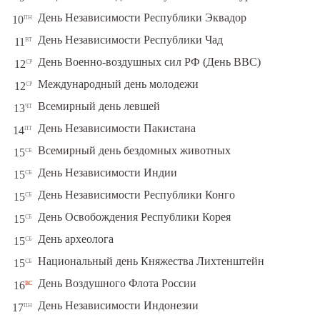
пн
День Независимости Республики Эквадор
10
вт
День Независимости Республики Чад
11
ср
День Военно-воздушных сил РФ (День ВВС)
12
ср
Международный день молодежи
12
чт
Всемирный день левшей
13
пт
День Независимости Пакистана
14
сб
Всемирный день бездомных животных
15
сб
День Независимости Индии
15
сб
День Независимости Республики Конго
15
сб
День Освобождения Республики Корея
15
сб
День археолога
15
сб
Национальный день Княжества Лихтенштейн
15
вс
День Воздушного Флота России
16
пн
День Независимости Индонезии
17