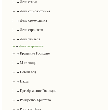
¦–
День семьи
¦–
День соц-работника
¦–
День стекольщика
¦–
День строителя
¦–
День учителя
¦–
День энергетика
¦–
Крещение Господне
¦–
Масленица
¦–
Новый год
¦–
Пасха
¦–
Преображение Господне
¦–
Рождество Христово
¦–
Рош Ха-Шана