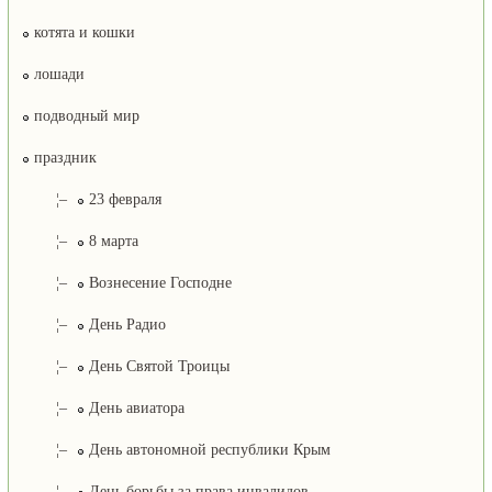
котята и кошки
лошади
подводный мир
праздник
¦–
23 февраля
¦–
8 марта
¦–
Вознесение Господне
¦–
День Радио
¦–
День Святой Троицы
¦–
День авиатора
¦–
День автономной республики Крым
¦–
День борьбы за права инвалидов