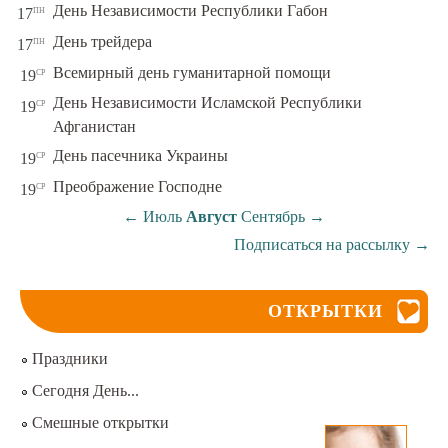
пн
День Независимости Республики Габон
17
пн
День трейдера
17
ср
Всемирный день гуманитарной помощи
19
День Независимости Исламской Республики
ср
19
Афганистан
ср
День пасечника Украины
19
ср
Преображение Господне
19
←
Июль
Август
Сентябрь
→
Подписаться на рассылку
→
ОТКРЫТКИ
Праздники
Сегодня День...
Смешные открытки