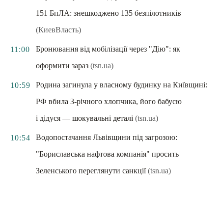
151 БпЛА: знешкоджено 135 безпілотників
(КиевВласть)
Бронювання від мобілізації через "Дію": як
11:00
оформити зараз
(tsn.ua)
Родина загинула у власному будинку на Київщині:
10:59
РФ вбила 3-річного хлопчика, його бабусю
і дідуся — шокувальні деталі
(tsn.ua)
Водопостачання Львівщини під загрозою:
10:54
"Бориславська нафтова компанія" просить
Зеленського переглянути санкції
(tsn.ua)