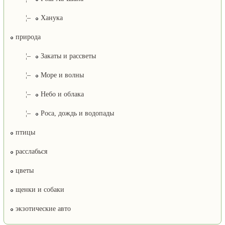
¦–
Ханука
природа
¦–
Закаты и рассветы
¦–
Море и волны
¦–
Небо и облака
¦–
Роса, дождь и водопады
птицы
расслабься
цветы
щенки и собаки
экзотические авто