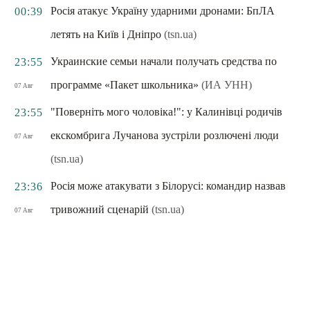
Росія атакує Україну ударними дронами: БпЛА
00:39
летять на Київ і Дніпро
(tsn.ua)
Украинские семьи начали получать средства по
23:55
программе «Пакет школьника»
(ИА УНН)
07 Авг
"Поверніть мого чоловіка!": у Калинівці родичів
23:55
екскомбрига Лучанова зустріли розлючені люди
07 Авг
(tsn.ua)
Росія може атакувати з Білорусі: командир назвав
23:36
тривожний сценарій
(tsn.ua)
07 Авг