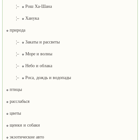
¦–
Рош Ха-Шана
¦–
Ханука
природа
¦–
Закаты и рассветы
¦–
Море и волны
¦–
Небо и облака
¦–
Роса, дождь и водопады
птицы
расслабься
цветы
щенки и собаки
экзотические авто