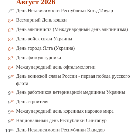
Август 2026
пт
День Независимости Республики Кот-д’Ивуар
7
сб
Всемирный День кошки
8
сб
День альпиниста (Международный день альпинизма)
8
сб
День войск связи Украины
8
сб
День города Ялта (Украина)
8
сб
День физкультурника
8
сб
Международный день офтальмологии
8
День воинской славы России - первая победа русского
вс
9
флота
вс
День работников ветеринарной медицины Украины
9
вс
День строителя
9
вс
Международный день коренных народов мира
9
вс
Национальный день Республики Сингапур
9
пн
День Независимости Республики Эквадор
10