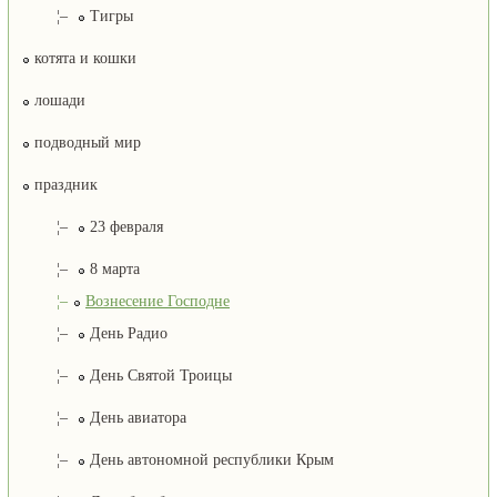
¦–
Тигры
котята и кошки
лошади
подводный мир
праздник
¦–
23 февраля
¦–
8 марта
¦–
Вознесение Господне
¦–
День Радио
¦–
День Святой Троицы
¦–
День авиатора
¦–
День автономной республики Крым