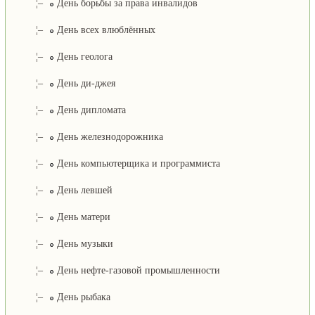
¦–
День борьбы за права инвалидов
¦–
День всех влюблённых
¦–
День геолога
¦–
День ди-джея
¦–
День дипломата
¦–
День железнодорожника
¦–
День компьютерщика и программиста
¦–
День левшей
¦–
День матери
¦–
День музыки
¦–
День нефте-газовой промышленности
¦–
День рыбака