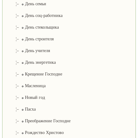
¦–
День семьи
¦–
День соц-работника
¦–
День стекольщика
¦–
День строителя
¦–
День учителя
¦–
День энергетика
¦–
Крещение Господне
¦–
Масленица
¦–
Новый год
¦–
Пасха
¦–
Преображение Господне
¦–
Рождество Христово