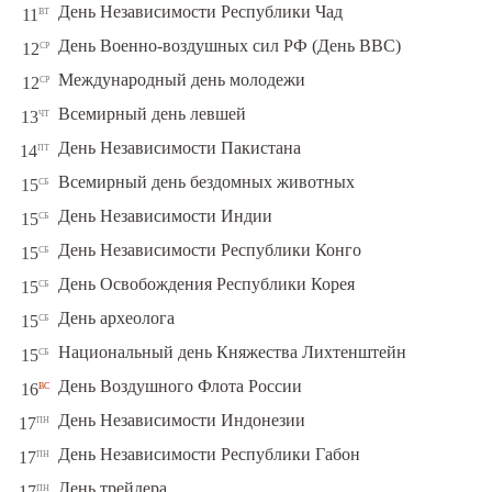
вт
День Независимости Республики Чад
11
ср
День Военно-воздушных сил РФ (День ВВС)
12
ср
Международный день молодежи
12
чт
Всемирный день левшей
13
пт
День Независимости Пакистана
14
сб
Всемирный день бездомных животных
15
сб
День Независимости Индии
15
сб
День Независимости Республики Конго
15
сб
День Освобождения Республики Корея
15
сб
День археолога
15
сб
Национальный день Княжества Лихтенштейн
15
вс
День Воздушного Флота России
16
пн
День Независимости Индонезии
17
пн
День Независимости Республики Габон
17
пн
День трейдера
17