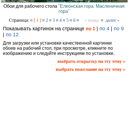
Обои для рабочего стола
"Елеонская гора. Масленичная
гора"
Страница: ¤
[ 1 ]
¤
2
¤
3
¤
4
¤
5
¤
6
¤
« назад
¤
далее »
Показывать картинок на странице
|
по 4
|
по 9
по 1
|
по 12
Для загрузки или установки качественной картинки
обоев на рабочий стол, при просмотре, кликните по
изображению и следуйте инструкциям по установке.
выбрать открытку на эту тему »
выбрать пожелание на эту тему »