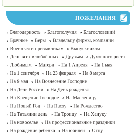
ПОЖЕЛАНИЯ
Благодарность
Благополучия
Благословений
Брачные
Веры
Владельцу фирмы, компании
Военным и призывникам
Выпускникам
День всех влюблённых
Друзьям
Духовного роста
Любимым
Матери
На 1 Апреля
На 1 мая
На 1 сентября
На 23 февраля
На 8 марта
На 9 мая
На Вознесение Господне
На День России
На День рожденья
На Крещение Господне
На Масленицу
На Новый Год
На Пасху
На Рождество
На Татьянин день
На Троицу
На Хануку
На новоселье
На профессиональные праздники
На рождение ребёнка
На юбилей
Отцу