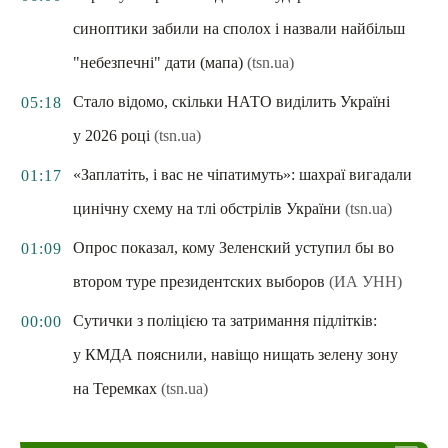
синоптики забили на сполох і назвали найбільш
"небезпечні" дати (мапа)
(tsn.ua)
Стало відомо, скільки НАТО виділить Україні
05:18
у 2026 році
(tsn.ua)
«Заплатіть, і вас не чіпатимуть»: шахраї вигадали
01:17
цинічну схему на тлі обстрілів України
(tsn.ua)
Опрос показал, кому Зеленский уступил бы во
01:09
втором туре президентских выборов
(ИА УНН)
Сутички з поліцією та затримання підлітків:
00:00
у КМДА пояснили, навіщо нищать зелену зону
на Теремках
(tsn.ua)