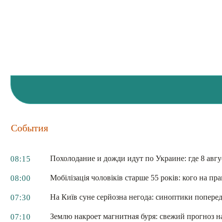
События
Похолодание и дожди идут по Украине: где 8 авгу
08:15
Мобілізація чоловіків старше 55 років: кого на пр
08:00
На Київ суне серйозна негода: синоптики поперед
07:30
Землю накроет магнитная буря: свежий прогноз на
07:10