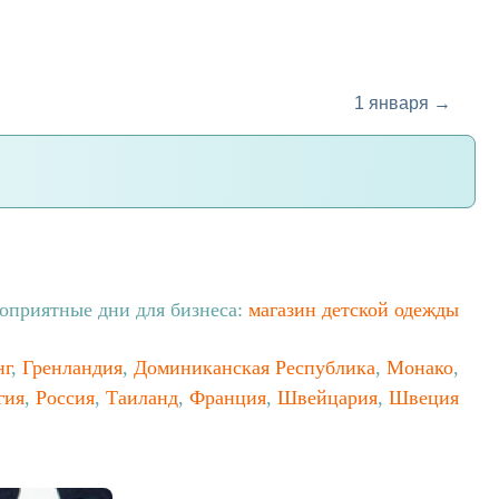
1 января →
оприятные дни для бизнеса:
магазин детской одежды
нг
,
Гренландия
,
Доминиканская Республика
,
Монако
,
гия
,
Россия
,
Таиланд
,
Франция
,
Швейцария
,
Швеция