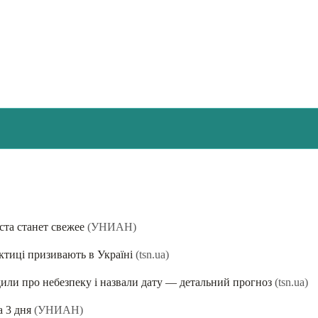
ста станет свежее
(УНИАН)
актиці призивають в Україні
(tsn.ua)
или про небезпеку і назвали дату — детальний прогноз
(tsn.ua)
 3 дня
(УНИАН)