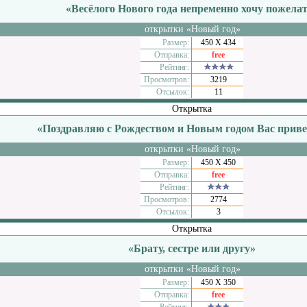
«Весёлого Нового года непременно хочу пожела
открытки «Новый год»
Размер:
450 Х 434
Отправка:
free
Рейтинг:
Просмотров:
3219
Отсылок:
11
Открытка
«Поздравляю с Рождеством и Новым годом Вас прив
открытки «Новый год»
Размер:
450 Х 450
Отправка:
free
Рейтинг:
Просмотров:
2774
Отсылок:
3
Открытка
«Брату, сестре или другу»
открытки «Новый год»
Размер:
450 Х 350
Отправка:
free