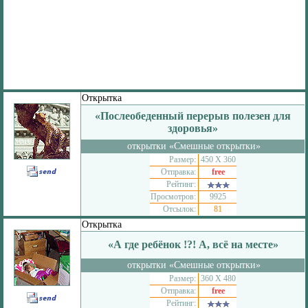
Открытка
«Послеобеденный перерыв полезен для
здоровья»
открытки «Смешные открытки»
Размер:
450 Х 360
Отправка:
free
Рейтинг:
Просмотров:
9925
Отсылок:
81
Открытка
«А где ребёнок !?! А, всё на месте»
открытки «Смешные открытки»
Размер:
360 Х 480
Отправка:
free
Рейтинг: