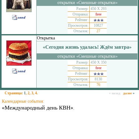
открытки «Смешные открытки»
Размер:
450 Х 293
Отправка:
free
Рейтинг:
Просмотров:
10827
Отсылок:
27
Открытка
«Сегодня жизнь удалась! Ждём завтра»
открытки «Смешные открытки»
Размер:
450 Х 350
Отправка:
free
Рейтинг:
Просмотров:
8130
Отсылок:
76
Страница:
1
,
2
,
3
,
4
.
« назад
далее
»
Календарные события:
«Международный день КВН»
.