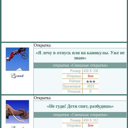
Открытка
«Я лечу в отпуск или на каникулы. Уже не
знаю»
открытки «Смешные открытки»
Размер:
450 Х 338
Отправка:
free
Рейтинг:
Просмотров:
3923
Отсылок:
0
Открытка
«Не гуди! Дети спят, разбудишь»
открытки «Смешные открытки»
Размер:
450 Х 312
Отправка:
free