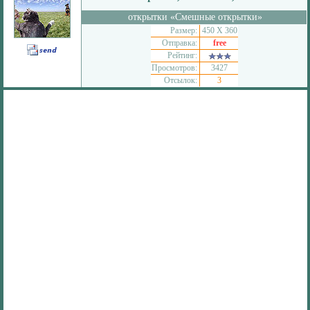
открытки «Смешные открытки»
Размер:
450 Х 360
Отправка:
free
Рейтинг:
Просмотров:
3427
Отсылок:
3