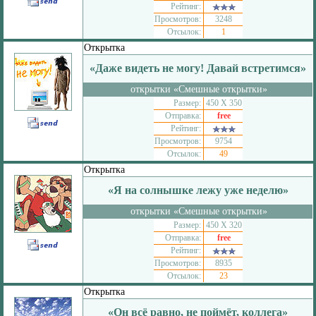
Рейтинг:
Просмотров:
3248
Отсылок:
1
Открытка
«Даже видеть не могу! Давай встретимся»
открытки «Смешные открытки»
Размер:
450 Х 350
Отправка:
free
Рейтинг:
Просмотров:
9754
Отсылок:
49
Открытка
«Я на солнышке лежу уже неделю»
открытки «Смешные открытки»
Размер:
450 Х 320
Отправка:
free
Рейтинг:
Просмотров:
8935
Отсылок:
23
Открытка
«Он всё равно, не поймёт, коллега»