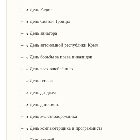
¦–
День Радио
¦–
День Святой Троицы
¦–
День авиатора
¦–
День автономной республики Крым
¦–
День борьбы за права инвалидов
¦–
День всех влюблённых
¦–
День геолога
¦–
День ди-джея
¦–
День дипломата
¦–
День железнодорожника
¦–
День компьютерщика и программиста