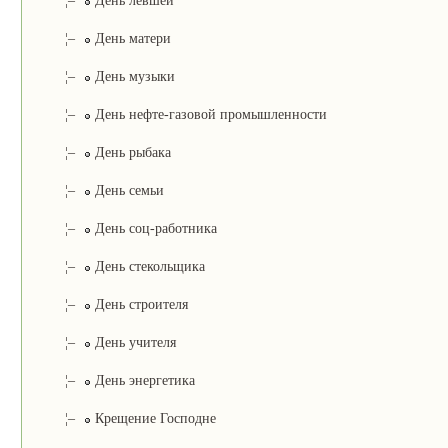
¦–
День левшей
¦–
День матери
¦–
День музыки
¦–
День нефте-газовой промышленности
¦–
День рыбака
¦–
День семьи
¦–
День соц-работника
¦–
День стекольщика
¦–
День строителя
¦–
День учителя
¦–
День энергетика
¦–
Крещение Господне