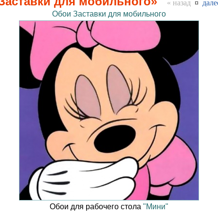
Заставки для мобильного»
« назад
¤
дале
Обои Заставки для мобильного
Обои для рабочего стола
"Мини"