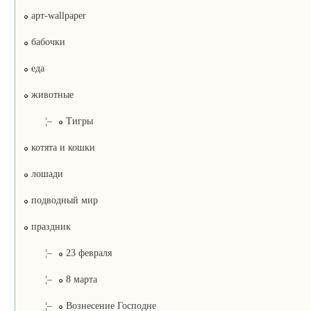
арт-wallpaper
бабочки
еда
животные
¦–
Тигры
котята и кошки
лошади
подводный мир
праздник
¦–
23 февраля
¦–
8 марта
¦–
Вознесение Господне