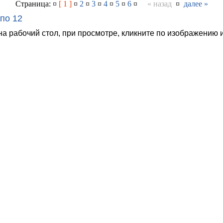
Страница: ¤
[ 1 ]
¤
2
¤
3
¤
4
¤
5
¤
6
¤
« назад
¤
далее »
по 12
на рабочий стол, при просмотре, кликните по изображению 