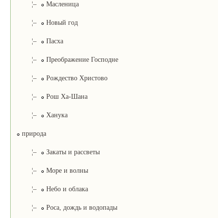
¦–
Масленица
¦–
Новый год
¦–
Пасха
¦–
Преображение Господне
¦–
Рождество Христово
¦–
Рош Ха-Шана
¦–
Ханука
природа
¦–
Закаты и рассветы
¦–
Море и волны
¦–
Небо и облака
¦–
Роса, дождь и водопады