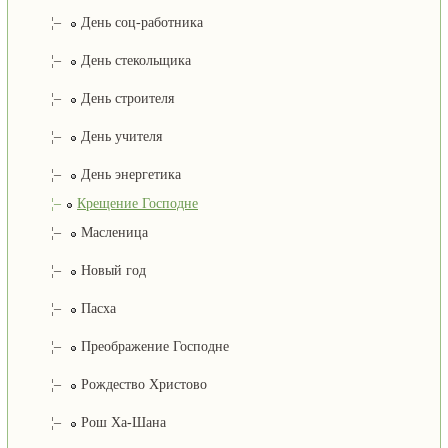
¦–
День соц-работника
¦–
День стекольщика
¦–
День строителя
¦–
День учителя
¦–
День энергетика
¦–
Крещение Господне
¦–
Масленица
¦–
Новый год
¦–
Пасха
¦–
Преображение Господне
¦–
Рождество Христово
¦–
Рош Ха-Шана