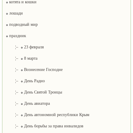
котята и кошки
лошади
подводный мир
праздник
¦–
23 февраля
¦–
8 марта
¦–
Вознесение Господне
¦–
День Радио
¦–
День Святой Троицы
¦–
День авиатора
¦–
День автономной республики Крым
¦–
День борьбы за права инвалидов