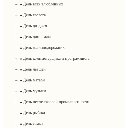
¦–
День всех влюблённых
¦–
День геолога
¦–
День ди-джея
¦–
День дипломата
¦–
День железнодорожника
¦–
День компьютерщика и программиста
¦–
День левшей
¦–
День матери
¦–
День музыки
¦–
День нефте-газовой промышленности
¦–
День рыбака
¦–
День семьи