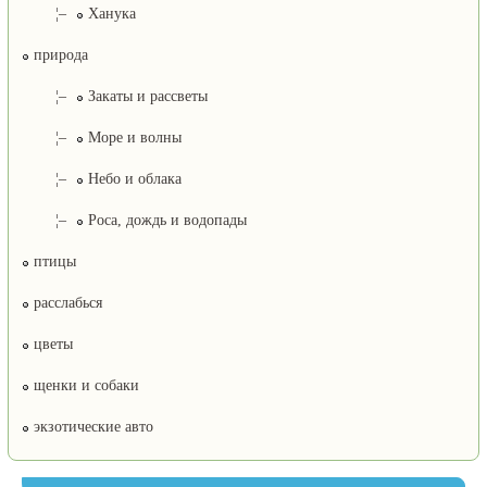
¦–
Ханука
природа
¦–
Закаты и рассветы
¦–
Море и волны
¦–
Небо и облака
¦–
Роса, дождь и водопады
птицы
расслабься
цветы
щенки и собаки
экзотические авто