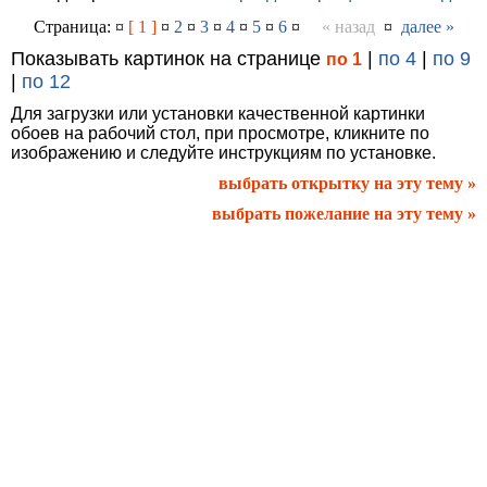
Страница: ¤
[ 1 ]
¤
2
¤
3
¤
4
¤
5
¤
6
¤
« назад
¤
далее »
Показывать картинок на странице
|
по 4
|
по 9
по 1
|
по 12
Для загрузки или установки качественной картинки
обоев на рабочий стол, при просмотре, кликните по
изображению и следуйте инструкциям по установке.
выбрать открытку на эту тему »
выбрать пожелание на эту тему »