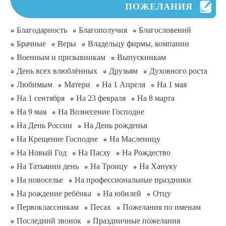
ПОЖЕЛАНИЯ
Благодарность
Благополучия
Благословений
Брачные
Веры
Владельцу фирмы, компании
Военным и призывникам
Выпускникам
День всех влюблённых
Друзьям
Духовного роста
Любимым
Матери
На 1 Апреля
На 1 мая
На 1 сентября
На 23 февраля
На 8 марта
На 9 мая
На Вознесение Господне
На День России
На День рожденья
На Крещение Господне
На Масленицу
На Новый Год
На Пасху
На Рождество
На Татьянин день
На Троицу
На Хануку
На новоселье
На профессиональные праздники
На рождение ребёнка
На юбилей
Отцу
Первоклассникам
Песах
Пожелания по именам
Последний звонок
Праздничные пожелания