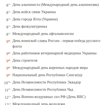
сб
День альпиниста (Международный день альпинизма)
8
сб
День войск связи Украины
8
сб
День города Ялта (Украина)
8
сб
День физкультурника
8
сб
Международный день офтальмологии
8
День воинской славы России - первая победа русского
вс
9
флота
вс
День работников ветеринарной медицины Украины
9
вс
День строителя
9
вс
Международный день коренных народов мира
9
вс
Национальный день Республики Сингапур
9
пн
День Независимости Республики Эквадор
10
вт
День Независимости Республики Чад
11
ср
День Военно-воздушных сил РФ (День ВВС)
12
ср
Международный день молодежи
12