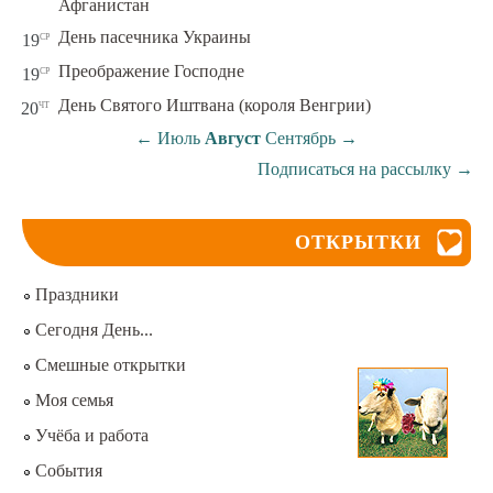
Афганистан
ср
День пасечника Украины
19
ср
Преображение Господне
19
чт
День Святого Иштвана (короля Венгрии)
20
←
Июль
Август
Сентябрь
→
Подписаться на рассылку
→
ОТКРЫТКИ
Праздники
Сегодня День...
Смешные открытки
Моя семья
Учёба и работа
События