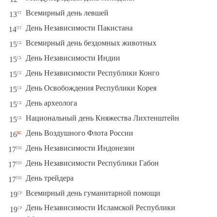
чт
Всемирный день левшей
13
пт
День Независимости Пакистана
14
сб
Всемирный день бездомных животных
15
сб
День Независимости Индии
15
сб
День Независимости Республики Конго
15
сб
День Освобождения Республики Корея
15
сб
День археолога
15
сб
Национальный день Княжества Лихтенштейн
15
вс
День Воздушного Флота России
16
пн
День Независимости Индонезии
17
пн
День Независимости Республики Габон
17
пн
День трейдера
17
ср
Всемирный день гуманитарной помощи
19
День Независимости Исламской Республики
ср
19