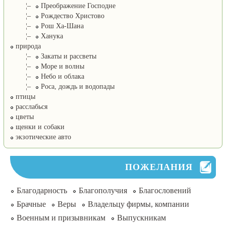
¦–
Преображение Господне
¦–
Рождество Христово
¦–
Рош Ха-Шана
¦–
Ханука
природа
¦–
Закаты и рассветы
¦–
Море и волны
¦–
Небо и облака
¦–
Роса, дождь и водопады
птицы
расслабься
цветы
щенки и собаки
экзотические авто
ПОЖЕЛАНИЯ
Благодарность
Благополучия
Благословений
Брачные
Веры
Владельцу фирмы, компании
Военным и призывникам
Выпускникам