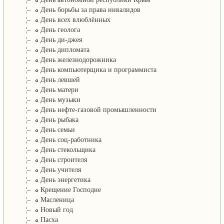
¦–
День борьбы за права инвалидов
¦–
День всех влюблённых
¦–
День геолога
¦–
День ди-джея
¦–
День дипломата
¦–
День железнодорожника
¦–
День компьютерщика и программиста
¦–
День левшей
¦–
День матери
¦–
День музыки
¦–
День нефте-газовой промышленности
¦–
День рыбака
¦–
День семьи
¦–
День соц-работника
¦–
День стекольщика
¦–
День строителя
¦–
День учителя
¦–
День энергетика
¦–
Крещение Господне
¦–
Масленица
¦–
Новый год
¦–
Пасха