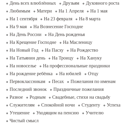
День всех влюблённых
Друзьям
Духовного роста
Любимым
Матери
На 1 Апреля
На 1 мая
На 1 сентября
На 23 февраля
На 8 марта
На 9 мая
На Вознесение Господне
На День России
На День рожденья
На Крещение Господне
На Масленицу
На Новый Год
На Пасху
На Рождество
На Татьянин день
На Троицу
На Хануку
На новоселье
На профессиональные праздники
На рождение ребёнка
На юбилей
Отцу
Первоклассникам
Песах
Пожелания по именам
Последний звонок
Праздничные пожелания
Разное
Родным
Свадебные, стихи на свадьбу
Служителям
Спокойной ночи
Студенту
Успеха
Утешение
Уходящим на пенсию
Учителю
Чистый смысл