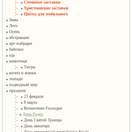
¦–
Смешные заставки
¦–
Христианские заставки
¦–
Цветы для мобильного
Зима
Лето
Осень
абстракция
арт-wallpaper
бабочки
еда
животные
¦–
Тигры
котята и кошки
лошади
подводный мир
праздник
¦–
23 февраля
¦–
8 марта
¦–
Вознесение Господне
¦–
День Радио
¦–
День Святой Троицы
¦–
День авиатора
¦–
День автономной республики Крым