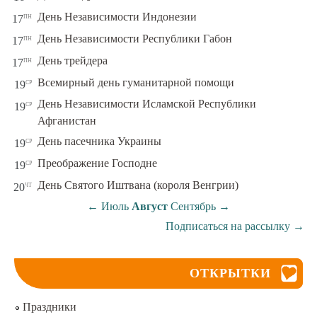
пн
День Независимости Индонезии
17
пн
День Независимости Республики Габон
17
пн
День трейдера
17
ср
Всемирный день гуманитарной помощи
19
День Независимости Исламской Республики
ср
19
Афганистан
ср
День пасечника Украины
19
ср
Преображение Господне
19
чт
День Святого Иштвана (короля Венгрии)
20
←
Июль
Август
Сентябрь
→
Подписаться на рассылку
→
ОТКРЫТКИ
Праздники