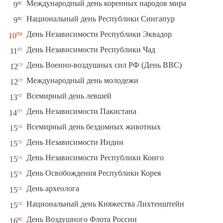
вс
Международный день коренных народов мира
9
вс
Национальный день Республики Сингапур
9
пн
День Независимости Республики Эквадор
10
вт
День Независимости Республики Чад
11
ср
День Военно-воздушных сил РФ (День ВВС)
12
ср
Международный день молодежи
12
чт
Всемирный день левшей
13
пт
День Независимости Пакистана
14
сб
Всемирный день бездомных животных
15
сб
День Независимости Индии
15
сб
День Независимости Республики Конго
15
сб
День Освобождения Республики Корея
15
сб
День археолога
15
сб
Национальный день Княжества Лихтенштейн
15
вс
День Воздушного Флота России
16