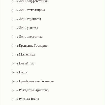
¦–
День соц-работника
¦–
День стекольщика
¦–
День строителя
¦–
День учителя
¦–
День энергетика
¦–
Крещение Господне
¦–
Масленица
¦–
Новый год
¦–
Пасха
¦–
Преображение Господне
¦–
Рождество Христово
¦–
Рош Ха-Шана