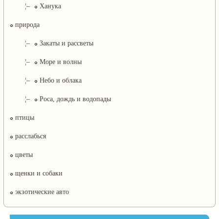
¦–
Ханука
природа
¦–
Закаты и рассветы
¦–
Море и волны
¦–
Небо и облака
¦–
Роса, дождь и водопады
птицы
расслабься
цветы
щенки и собаки
экзотические авто