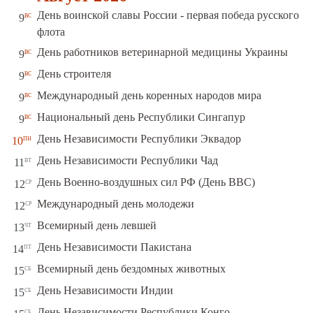
День воинской славы России - первая победа русского
вс
9
флота
вс
День работников ветеринарной медицины Украины
9
вс
День строителя
9
вс
Международный день коренных народов мира
9
вс
Национальный день Республики Сингапур
9
пн
День Независимости Республики Эквадор
10
вт
День Независимости Республики Чад
11
ср
День Военно-воздушных сил РФ (День ВВС)
12
ср
Международный день молодежи
12
чт
Всемирный день левшей
13
пт
День Независимости Пакистана
14
сб
Всемирный день бездомных животных
15
сб
День Независимости Индии
15
сб
День Независимости Республики Конго