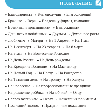
ПОЖЕЛАНИЯ
Благодарность
Благополучия
Благословений
Брачные
Веры
Владельцу фирмы, компании
Военным и призывникам
Выпускникам
День всех влюблённых
Друзьям
Духовного роста
Любимым
Матери
На 1 Апреля
На 1 мая
На 1 сентября
На 23 февраля
На 8 марта
На 9 мая
На Вознесение Господне
На День России
На День рожденья
На Крещение Господне
На Масленицу
На Новый Год
На Пасху
На Рождество
На Татьянин день
На Троицу
На Хануку
На новоселье
На профессиональные праздники
На рождение ребёнка
На юбилей
Отцу
Первоклассникам
Песах
Пожелания по именам
Последний звонок
Праздничные пожелания