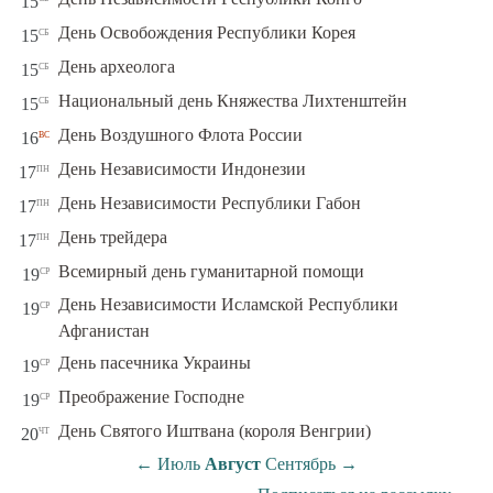
15
сб
День Освобождения Республики Корея
15
сб
День археолога
15
сб
Национальный день Княжества Лихтенштейн
15
вс
День Воздушного Флота России
16
пн
День Независимости Индонезии
17
пн
День Независимости Республики Габон
17
пн
День трейдера
17
ср
Всемирный день гуманитарной помощи
19
День Независимости Исламской Республики
ср
19
Афганистан
ср
День пасечника Украины
19
ср
Преображение Господне
19
чт
День Святого Иштвана (короля Венгрии)
20
←
Июль
Август
Сентябрь
→