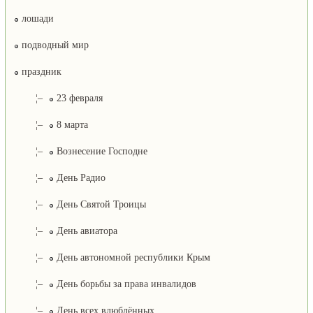
лошади
подводный мир
праздник
¦–
23 февраля
¦–
8 марта
¦–
Вознесение Господне
¦–
День Радио
¦–
День Святой Троицы
¦–
День авиатора
¦–
День автономной республики Крым
¦–
День борьбы за права инвалидов
¦–
День всех влюблённых