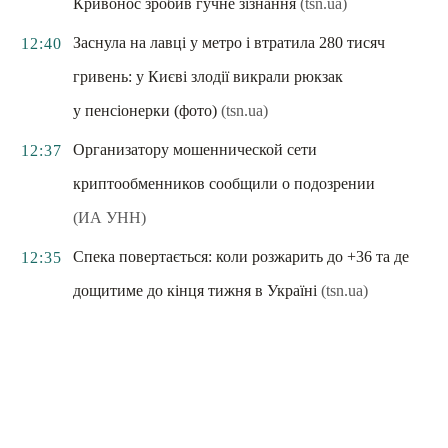
Кривонос зробив гучне зізнання
(tsn.ua)
Заснула на лавці у метро і втратила 280 тисяч
12:40
гривень: у Києві злодії викрали рюкзак
у пенсіонерки (фото)
(tsn.ua)
Организатору мошеннической сети
12:37
криптообменников сообщили о подозрении
(ИА УНН)
Спека повертається: коли розжарить до +36 та де
12:35
дощитиме до кінця тижня в Україні
(tsn.ua)