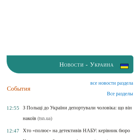
Новости - Украина
все новости раздела
События
Все разделы
З Польщі до України депортували чоловіка: що він
12:55
накоїв
(tsn.ua)
Хто «полює» на детективів НАБУ: керівник бюро
12:47