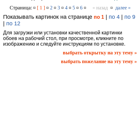
Страница: ¤
[ 1 ]
¤
2
¤
3
¤
4
¤
5
¤
6
¤
« назад
¤
далее »
Показывать картинок на странице
|
по 4
|
по 9
по 1
|
по 12
Для загрузки или установки качественной картинки
обоев на рабочий стол, при просмотре, кликните по
изображению и следуйте инструкциям по установке.
выбрать открытку на эту тему »
выбрать пожелание на эту тему »