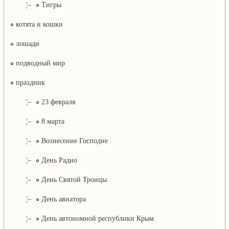
¦–
Тигры
котята и кошки
лошади
подводный мир
праздник
¦–
23 февраля
¦–
8 марта
¦–
Вознесение Господне
¦–
День Радио
¦–
День Святой Троицы
¦–
День авиатора
¦–
День автономной республики Крым