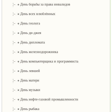
¦–
День борьбы за права инвалидов
¦–
День всех влюблённых
¦–
День геолога
¦–
День ди-джея
¦–
День дипломата
¦–
День железнодорожника
¦–
День компьютерщика и программиста
¦–
День левшей
¦–
День матери
¦–
День музыки
¦–
День нефте-газовой промышленности
¦–
День рыбака