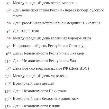
сб
Международный день офтальмологии
8
День воинской славы России - первая победа русского
вс
9
флота
вс
День работников ветеринарной медицины Украины
9
вс
День строителя
9
вс
Международный день коренных народов мира
9
вс
Национальный день Республики Сингапур
9
пн
День Независимости Республики Эквадор
10
вт
День Независимости Республики Чад
11
ср
День Военно-воздушных сил РФ (День ВВС)
12
ср
Международный день молодежи
12
чт
Всемирный день левшей
13
пт
День Независимости Пакистана
14
сб
Всемирный день бездомных животных
15
сб
День Независимости Индии
15