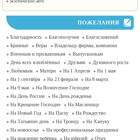
экзотические авто
ПОЖЕЛАНИЯ
Благодарность
Благополучия
Благословений
Брачные
Веры
Владельцу фирмы, компании
Военным и призывникам
Выпускникам
День всех влюблённых
Друзьям
Духовного роста
Любимым
Матери
На 1 Апреля
На 1 мая
На 1 сентября
На 23 февраля
На 8 марта
На 9 мая
На Вознесение Господне
На День России
На День рожденья
На Крещение Господне
На Масленицу
На Новый Год
На Пасху
На Рождество
На Татьянин день
На Троицу
На Хануку
На новоселье
На профессиональные праздники
На рождение ребёнка
На юбилей
Отцу