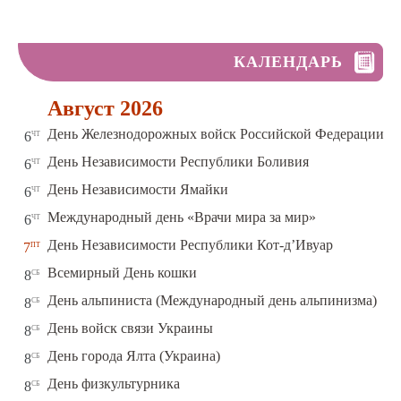
КАЛЕНДАРЬ
Август 2026
чт
День Железнодорожных войск Российской Федерации
6
чт
День Независимости Республики Боливия
6
чт
День Независимости Ямайки
6
чт
Международный день «Врачи мира за мир»
6
пт
День Независимости Республики Кот-д’Ивуар
7
сб
Всемирный День кошки
8
сб
День альпиниста (Международный день альпинизма)
8
сб
День войск связи Украины
8
сб
День города Ялта (Украина)
8
сб
День физкультурника
8