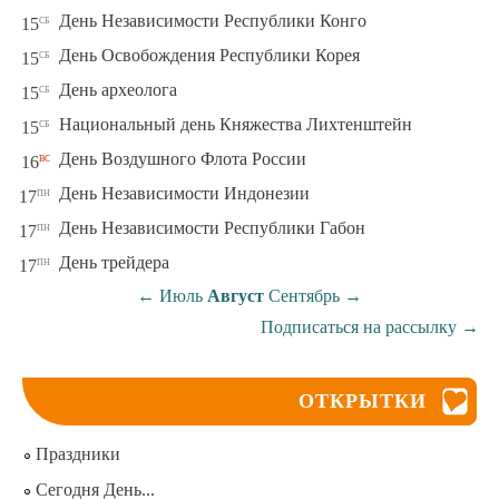
сб
День Независимости Республики Конго
15
сб
День Освобождения Республики Корея
15
сб
День археолога
15
сб
Национальный день Княжества Лихтенштейн
15
вс
День Воздушного Флота России
16
пн
День Независимости Индонезии
17
пн
День Независимости Республики Габон
17
пн
День трейдера
17
←
Июль
Август
Сентябрь
→
Подписаться на рассылку
→
ОТКРЫТКИ
Праздники
Сегодня День...