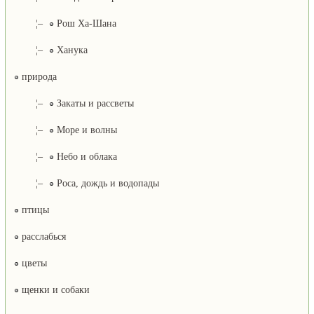
¦–
Рош Ха-Шана
¦–
Ханука
природа
¦–
Закаты и рассветы
¦–
Море и волны
¦–
Небо и облака
¦–
Роса, дождь и водопады
птицы
расслабься
цветы
щенки и собаки