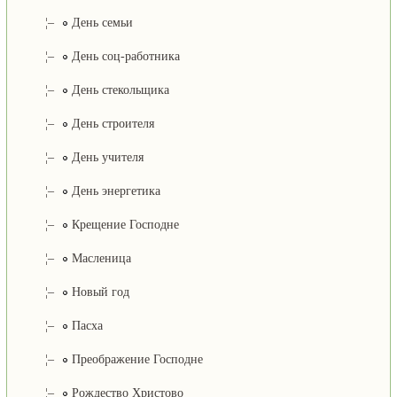
¦–
День семьи
¦–
День соц-работника
¦–
День стекольщика
¦–
День строителя
¦–
День учителя
¦–
День энергетика
¦–
Крещение Господне
¦–
Масленица
¦–
Новый год
¦–
Пасха
¦–
Преображение Господне
¦–
Рождество Христово