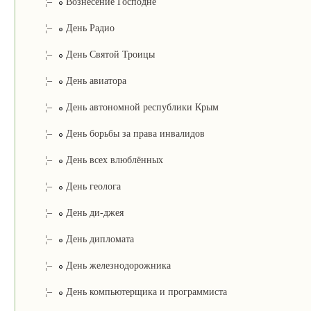
¦–
Вознесение Господне
¦–
День Радио
¦–
День Святой Троицы
¦–
День авиатора
¦–
День автономной республики Крым
¦–
День борьбы за права инвалидов
¦–
День всех влюблённых
¦–
День геолога
¦–
День ди-джея
¦–
День дипломата
¦–
День железнодорожника
¦–
День компьютерщика и программиста