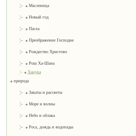
¦–
Масленица
¦–
Новый год
¦–
Пасха
¦–
Преображение Господне
¦–
Рождество Христово
¦–
Рош Ха-Шана
¦–
Ханука
природа
¦–
Закаты и рассветы
¦–
Море и волны
¦–
Небо и облака
¦–
Роса, дождь и водопады