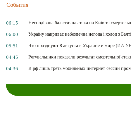
События
Несподівана балістична атака на Київ та смертель
06:15
Україну накриває небезпечна негода і холод з Бал
06:00
Что празднуют 8 августа в Украине и мире
(ИА У
05:51
Рятувальники показали результат смертельної атак
04:45
В рф лишь треть мобильных интернет-сессий про
04:36