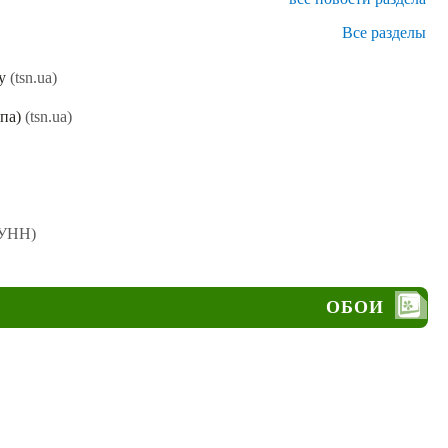
Все разделы
у
(tsn.ua)
па)
(tsn.ua)
УНН)
ОБОИ