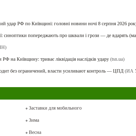
ний удар РФ по Київщині: головні новини ночі 8 серпня 2026 рок
тії: синоптики попереджають про шквали і грози — де вдарять (ма
НН)
и РФ на Київщину: триває ліквідація наслідків удару
(tsn.ua)
ходит без ограничений, власти усиливают контроль — ЦПД
(ИА 
Заставки для мобильного
Зима
Весна