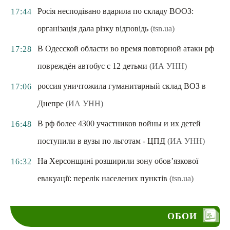
Росія несподівано вдарила по складу ВООЗ:
17:44
організація дала різку відповідь
(tsn.ua)
В Одесской области во время повторной атаки рф
17:28
повреждён автобус с 12 детьми
(ИА УНН)
россия уничтожила гуманитарный склад ВОЗ в
17:06
Днепре
(ИА УНН)
В рф более 4300 участников войны и их детей
16:48
поступили в вузы по льготам - ЦПД
(ИА УНН)
На Херсонщині розширили зону обов’язкової
16:32
евакуації: перелік населених пунктів
(tsn.ua)
ОБОИ