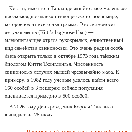
Кстати, именно в Таиланде живёт самое маленькое
насекомоядное млекопитающее животное в мире,
которое весит всего два грамма. Это свиноносая
летучая мышь (Kitti’s hog-nosed bat) —
млекопитающее отряда рукокрылых, единственный
вид семейства свиноносых. Это очень редкая особь
была открыта только в октябре 1973 года тайским
биологом Китти Тхонглонгья. Численность
свиноносых летучих мышей чрезвычайно мала. К
примеру, в 1982 году ученым удалось найти всего
160 особей в 3 пещерах; сейчас популяция
оценивается примерно в 500 особей.
В 2026 году День рождения Короля Таиланда
выпадает на 28 июля.
Напомнить об этом календарном событии »