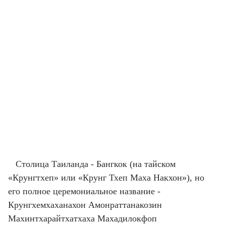
Столица Таиланда - Бангкок (на тайском
«Крунгтхеп» или «Крунг Тхеп Маха Накхон»), но
его полное церемониальное название -
Крунгхемхаханахон Амонраттанакозин
Махинтхарайтхатхаха Махадилокфоп