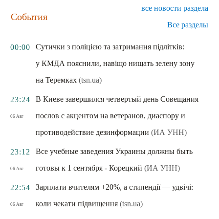
все новости раздела
События
Все разделы
Сутички з поліцією та затримання підлітків:
00:00
у КМДА пояснили, навіщо нищать зелену зону
на Теремках
(tsn.ua)
В Киеве завершился четвертый день Совещания
23:24
послов с акцентом на ветеранов, диаспору и
06 Авг
противодействие дезинформации
(ИА УНН)
Все учебные заведения Украины должны быть
23:12
готовы к 1 сентября - Корецкий
(ИА УНН)
06 Авг
Зарплати вчителям +20%, а стипендії — удвічі:
22:54
коли чекати підвищення
(tsn.ua)
06 Авг