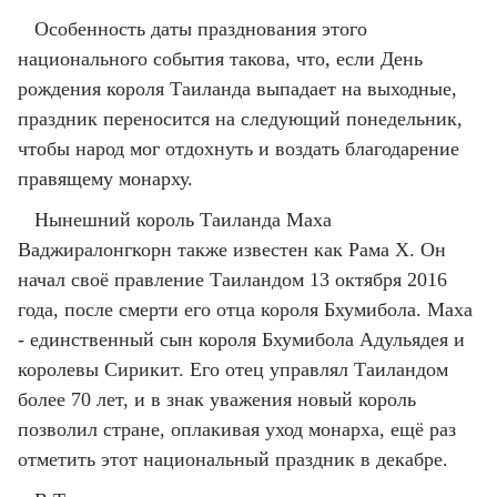
Особенность даты празднования этого
национального события такова, что, если День
рождения короля Таиланда выпадает на выходные,
праздник переносится на следующий понедельник,
чтобы народ мог отдохнуть и воздать благодарение
правящему монарху.
Нынешний король Таиланда Маха
Ваджиралонгкорн также известен как Рама X. Он
начал своё правление Таиландом 13 октября 2016
года, после смерти его отца короля Бхумибола. Маха
- единственный сын короля Бхумибола Адульядея и
королевы Сирикит. Его отец управлял Таиландом
более 70 лет, и в знак уважения новый король
позволил стране, оплакивая уход монарха, ещё раз
отметить этот национальный праздник в декабре.