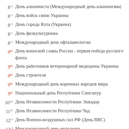
сб
День альпиниста (Международный день альпинизма)
8
сб
День войск связи Украины
8
сб
День города Ялта (Украина)
8
сб
День физкультурника
8
сб
Международный день офтальмологии
8
День воинской славы России - первая победа русского
вс
9
флота
вс
День работников ветеринарной медицины Украины
9
вс
День строителя
9
вс
Международный день коренных народов мира
9
вс
Национальный день Республики Сингапур
9
пн
День Независимости Республики Эквадор
10
вт
День Независимости Республики Чад
11
ср
День Военно-воздушных сил РФ (День ВВС)
12
ср
Международный день молодежи