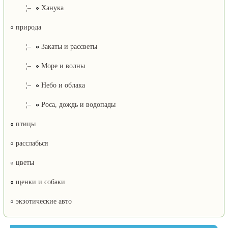
¦–
Ханука
природа
¦–
Закаты и рассветы
¦–
Море и волны
¦–
Небо и облака
¦–
Роса, дождь и водопады
птицы
расслабься
цветы
щенки и собаки
экзотические авто