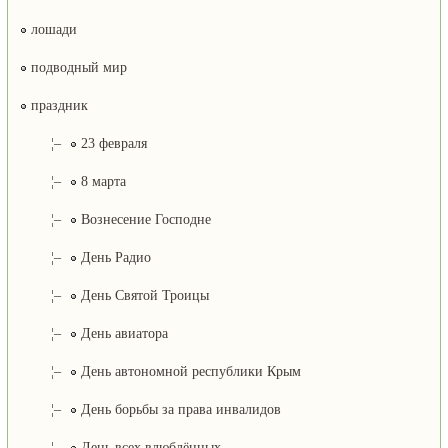
лошади
подводный мир
праздник
¦–
23 февраля
¦–
8 марта
¦–
Вознесение Господне
¦–
День Радио
¦–
День Святой Троицы
¦–
День авиатора
¦–
День автономной республики Крым
¦–
День борьбы за права инвалидов
¦–
День всех влюблённых