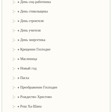
¦–
День соц-работника
¦–
День стекольщика
¦–
День строителя
¦–
День учителя
¦–
День энергетика
¦–
Крещение Господне
¦–
Масленица
¦–
Новый год
¦–
Пасха
¦–
Преображение Господне
¦–
Рождество Христово
¦–
Рош Ха-Шана