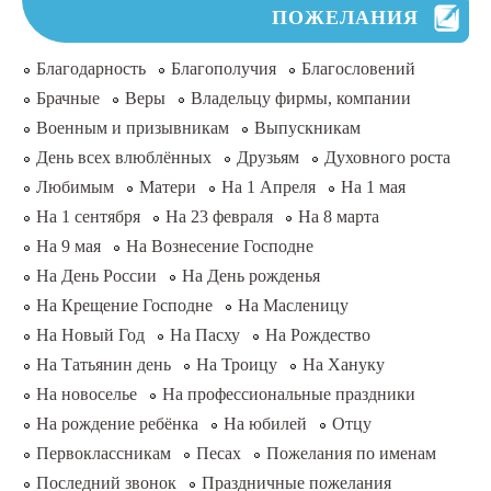
ПОЖЕЛАНИЯ
Благодарность
Благополучия
Благословений
Брачные
Веры
Владельцу фирмы, компании
Военным и призывникам
Выпускникам
День всех влюблённых
Друзьям
Духовного роста
Любимым
Матери
На 1 Апреля
На 1 мая
На 1 сентября
На 23 февраля
На 8 марта
На 9 мая
На Вознесение Господне
На День России
На День рожденья
На Крещение Господне
На Масленицу
На Новый Год
На Пасху
На Рождество
На Татьянин день
На Троицу
На Хануку
На новоселье
На профессиональные праздники
На рождение ребёнка
На юбилей
Отцу
Первоклассникам
Песах
Пожелания по именам
Последний звонок
Праздничные пожелания