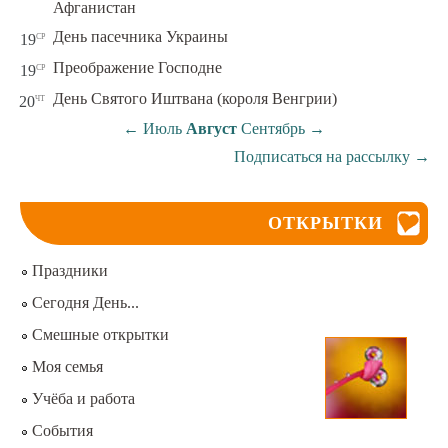
Афганистан
ср
День пасечника Украины
19
ср
Преображение Господне
19
чт
День Святого Иштвана (короля Венгрии)
20
←
Июль
Август
Сентябрь
→
Подписаться на рассылку
→
ОТКРЫТКИ
Праздники
Сегодня День...
Смешные открытки
Моя семья
Учёба и работа
События