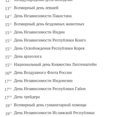
12
чт
Всемирный день левшей
13
пт
День Независимости Пакистана
14
сб
Всемирный день бездомных животных
15
сб
День Независимости Индии
15
сб
День Независимости Республики Конго
15
сб
День Освобождения Республики Корея
15
сб
День археолога
15
сб
Национальный день Княжества Лихтенштейн
15
вс
День Воздушного Флота России
16
пн
День Независимости Индонезии
17
пн
День Независимости Республики Габон
17
пн
День трейдера
17
ср
Всемирный день гуманитарной помощи
19
День Независимости Исламской Республики
ср
19