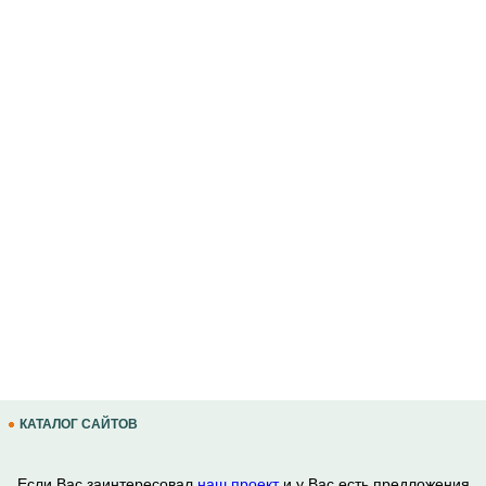
КАТАЛОГ САЙТОВ
Если Вас заинтересовал
наш проект
и у Вас есть предложения