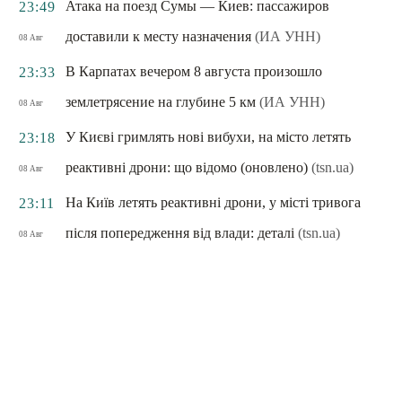
Атака на поезд Сумы — Киев: пассажиров
23:49
доставили к месту назначения
(ИА УНН)
08 Авг
В Карпатах вечером 8 августа произошло
23:33
землетрясение на глубине 5 км
(ИА УНН)
08 Авг
У Києві гримлять нові вибухи, на місто летять
23:18
реактивні дрони: що відомо (оновлено)
(tsn.ua)
08 Авг
На Київ летять реактивні дрони, у місті тривога
23:11
після попередження від влади: деталі
(tsn.ua)
08 Авг