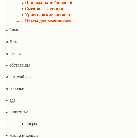
¦–
Природа на мобильный
¦–
Смешные заставки
¦–
Христианские заставки
¦–
Цветы для мобильного
Зима
Лето
Осень
абстракция
арт-wallpaper
бабочки
еда
животные
¦–
Тигры
котята и кошки