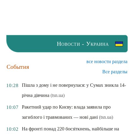
Новости - Украина
все новости раздела
События
Все разделы
Пішла з дому і не повернулася: у Сумах зникла 14-
10:28
річна дівчина
(tsn.ua)
Ракетний удар по Києву: влада заявила про
10:07
загиблого і травмованих — нові дані
(tsn.ua)
На фронті понад 220 боєзіткнень, найбільше на
10:02