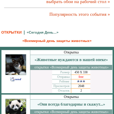
выбрать обои на рабочий стол »
Популярность этого события »
|
ОТКРЫТКИ
«Сегодня День...»
«Всемирный день защиты животных»
Открытка
«Животные нуждаются в нашей опеке»
открытки «Всемирный день защиты животных»
Размер:
450 Х 338
Отправка:
free
Рейтинг:
Просмотров:
2048
Отсылок:
2
Открытка
«Они всегда благодарны и скажут...»
открытки «Всемирный день защиты животных»