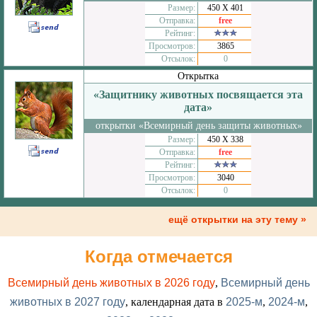
Размер:
450 Х 401
Отправка:
free
Рейтинг:
Просмотров:
3865
Отсылок:
0
Открытка
«Защитнику животных посвящается эта
дата»
открытки «Всемирный день защиты животных»
Размер:
450 Х 338
Отправка:
free
Рейтинг:
Просмотров:
3040
Отсылок:
0
ещё открытки на эту тему »
Когда отмечается
Всемирный день животных в 2026 году
,
Всемирный день
животных в 2027 году
, календарная дата в
2025-м
,
2024-м
,