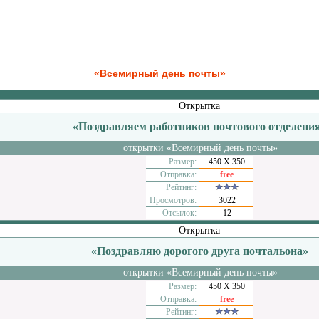
«Всемирный день почты»
Открытка
«Поздравляем работников почтового отделени
открытки «Всемирный день почты»
Размер:
450 Х 350
Отправка:
free
Рейтинг:
Просмотров:
3022
Отсылок:
12
Открытка
«Поздравляю дорогого друга почтальона»
открытки «Всемирный день почты»
Размер:
450 Х 350
Отправка:
free
Рейтинг: