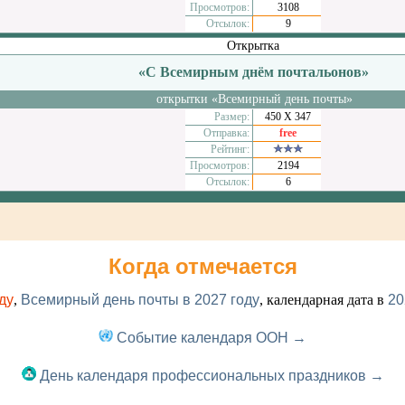
Просмотров:
3108
Отсылок:
9
Открытка
«С Всемирным днём почтальонов»
открытки «Всемирный день почты»
Размер:
450 Х 347
Отправка:
free
Рейтинг:
Просмотров:
2194
Отсылок:
6
Когда отмечается
ду
,
Всемирный день почты в 2027 году
, календарная дата в
20
Событие календаря ООН →
День календаря профессиональных праздников →