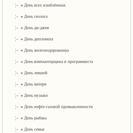
¦–
День всех влюблённых
¦–
День геолога
¦–
День ди-джея
¦–
День дипломата
¦–
День железнодорожника
¦–
День компьютерщика и программиста
¦–
День левшей
¦–
День матери
¦–
День музыки
¦–
День нефте-газовой промышленности
¦–
День рыбака
¦–
День семьи