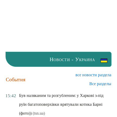
Новости - Украина
все новости раздела
События
Все разделы
Був наляканим та розгубленим: у Харкові з-під
15:42
руїн багатоповерхівки врятували котика Барні
(фото))
(tsn.ua)