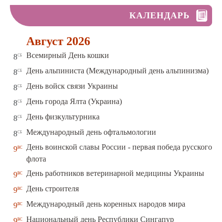
КАЛЕНДАРЬ
Август 2026
сб
Всемирный День кошки
8
сб
День альпиниста (Международный день альпинизма)
8
сб
День войск связи Украины
8
сб
День города Ялта (Украина)
8
сб
День физкультурника
8
сб
Международный день офтальмологии
8
День воинской славы России - первая победа русского
вс
9
флота
вс
День работников ветеринарной медицины Украины
9
вс
День строителя
9
вс
Международный день коренных народов мира
9
вс
Национальный день Республики Сингапур
9