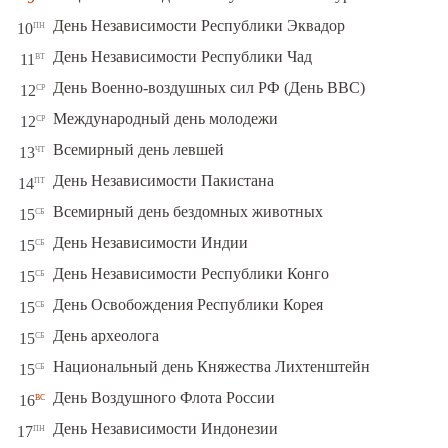
пн
День Независимости Республики Эквадор
10
вт
День Независимости Республики Чад
11
ср
День Военно-воздушных сил РФ (День ВВС)
12
ср
Международный день молодежи
12
чт
Всемирный день левшей
13
пт
День Независимости Пакистана
14
сб
Всемирный день бездомных животных
15
сб
День Независимости Индии
15
сб
День Независимости Республики Конго
15
сб
День Освобождения Республики Корея
15
сб
День археолога
15
сб
Национальный день Княжества Лихтенштейн
15
вс
День Воздушного Флота России
16
пн
День Независимости Индонезии
17