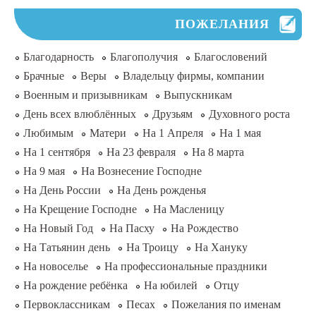
ПОЖЕЛАНИЯ
Благодарность
Благополучия
Благословений
Брачные
Веры
Владельцу фирмы, компании
Военным и призывникам
Выпускникам
День всех влюблённых
Друзьям
Духовного роста
Любимым
Матери
На 1 Апреля
На 1 мая
На 1 сентября
На 23 февраля
На 8 марта
На 9 мая
На Вознесение Господне
На День России
На День рожденья
На Крещение Господне
На Масленицу
На Новый Год
На Пасху
На Рождество
На Татьянин день
На Троицу
На Хануку
На новоселье
На профессиональные праздники
На рождение ребёнка
На юбилей
Отцу
Первоклассникам
Песах
Пожелания по именам