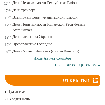
пн
День Независимости Республики Габон
17
пн
День трейдера
17
ср
Всемирный день гуманитарной помощи
19
День Независимости Исламской Республики
ср
19
Афганистан
ср
День пасечника Украины
19
ср
Преображение Господне
19
чт
День Святого Иштвана (короля Венгрии)
20
←
Июль
Август
Сентябрь
→
Подписаться на рассылку
→
ОТКРЫТКИ
Праздники
Сегодня День...