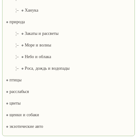
¦–
Ханука
природа
¦–
Закаты и рассветы
¦–
Море и волны
¦–
Небо и облака
¦–
Роса, дождь и водопады
птицы
расслабься
цветы
щенки и собаки
экзотические авто