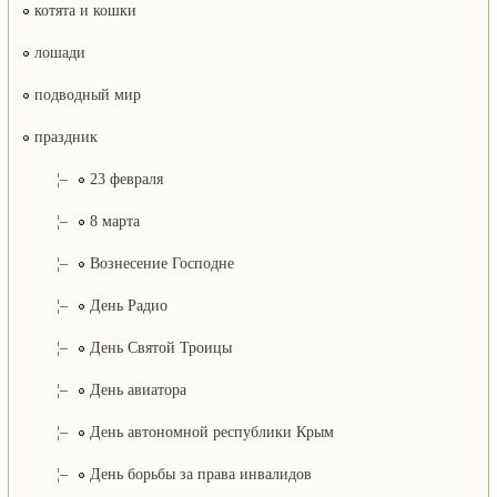
котята и кошки
лошади
подводный мир
праздник
¦–
23 февраля
¦–
8 марта
¦–
Вознесение Господне
¦–
День Радио
¦–
День Святой Троицы
¦–
День авиатора
¦–
День автономной республики Крым
¦–
День борьбы за права инвалидов