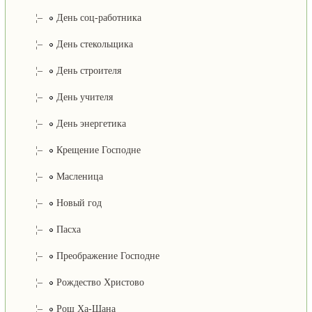
¦–
День соц-работника
¦–
День стекольщика
¦–
День строителя
¦–
День учителя
¦–
День энергетика
¦–
Крещение Господне
¦–
Масленица
¦–
Новый год
¦–
Пасха
¦–
Преображение Господне
¦–
Рождество Христово
¦–
Рош Ха-Шана