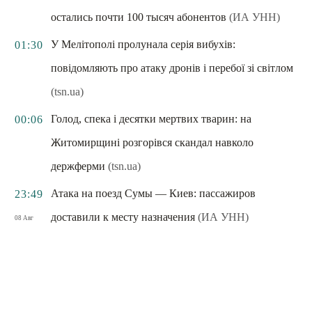
остались почти 100 тысяч абонентов
(ИА УНН)
У Мелітополі пролунала серія вибухів:
01:30
повідомляють про атаку дронів і перебої зі світлом
(tsn.ua)
Голод, спека і десятки мертвих тварин: на
00:06
Житомирщині розгорівся скандал навколо
держферми
(tsn.ua)
Атака на поезд Сумы — Киев: пассажиров
23:49
доставили к месту назначения
(ИА УНН)
08 Авг