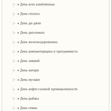
¦–
День всех влюблённых
¦–
День геолога
¦–
День ди-джея
¦–
День дипломата
¦–
День железнодорожника
¦–
День компьютерщика и программиста
¦–
День левшей
¦–
День матери
¦–
День музыки
¦–
День нефте-газовой промышленности
¦–
День рыбака
¦–
День семьи