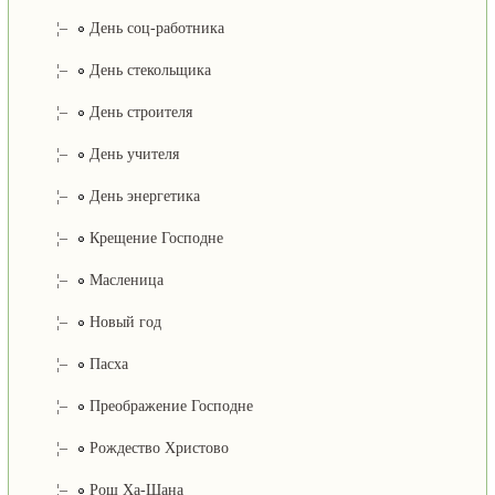
¦–
День соц-работника
¦–
День стекольщика
¦–
День строителя
¦–
День учителя
¦–
День энергетика
¦–
Крещение Господне
¦–
Масленица
¦–
Новый год
¦–
Пасха
¦–
Преображение Господне
¦–
Рождество Христово
¦–
Рош Ха-Шана