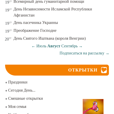
ср
Всемирный день гуманитарной помощи
19
День Независимости Исламской Республики
ср
19
Афганистан
ср
День пасечника Украины
19
ср
Преображение Господне
19
чт
День Святого Иштвана (короля Венгрии)
20
←
Июль
Август
Сентябрь
→
Подписаться на рассылку
→
ОТКРЫТКИ
Праздники
Сегодня День...
Смешные открытки
Моя семья