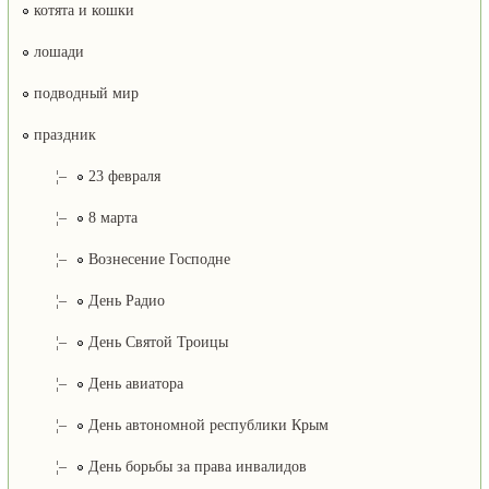
котята и кошки
лошади
подводный мир
праздник
¦–
23 февраля
¦–
8 марта
¦–
Вознесение Господне
¦–
День Радио
¦–
День Святой Троицы
¦–
День авиатора
¦–
День автономной республики Крым
¦–
День борьбы за права инвалидов