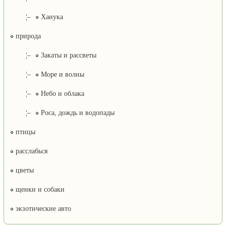
¦–
Ханука
природа
¦–
Закаты и рассветы
¦–
Море и волны
¦–
Небо и облака
¦–
Роса, дождь и водопады
птицы
расслабься
цветы
щенки и собаки
экзотические авто