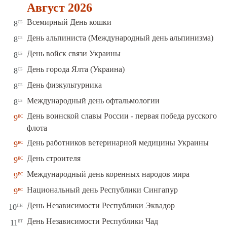
Август 2026
сб
Всемирный День кошки
8
сб
День альпиниста (Международный день альпинизма)
8
сб
День войск связи Украины
8
сб
День города Ялта (Украина)
8
сб
День физкультурника
8
сб
Международный день офтальмологии
8
День воинской славы России - первая победа русского
вс
9
флота
вс
День работников ветеринарной медицины Украины
9
вс
День строителя
9
вс
Международный день коренных народов мира
9
вс
Национальный день Республики Сингапур
9
пн
День Независимости Республики Эквадор
10
вт
День Независимости Республики Чад
11