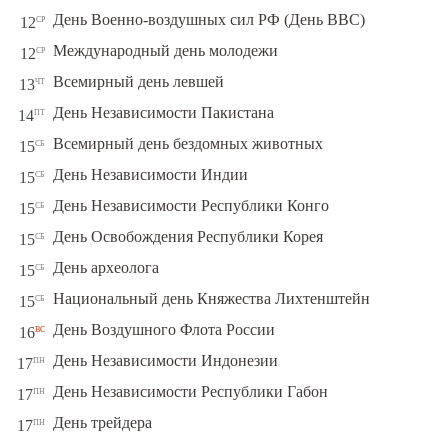
ср
День Военно-воздушных сил РФ (День ВВС)
12
ср
Международный день молодежи
12
чт
Всемирный день левшей
13
пт
День Независимости Пакистана
14
сб
Всемирный день бездомных животных
15
сб
День Независимости Индии
15
сб
День Независимости Республики Конго
15
сб
День Освобождения Республики Корея
15
сб
День археолога
15
сб
Национальный день Княжества Лихтенштейн
15
вс
День Воздушного Флота России
16
пн
День Независимости Индонезии
17
пн
День Независимости Республики Габон
17
пн
День трейдера
17