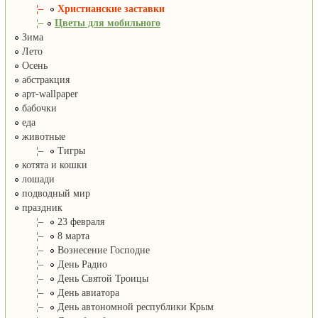
¦–
Христианские заставки
¦–
Цветы для мобильного
Зима
Лето
Осень
абстракция
арт-wallpaper
бабочки
еда
животные
¦–
Тигры
котята и кошки
лошади
подводный мир
праздник
¦–
23 февраля
¦–
8 марта
¦–
Вознесение Господне
¦–
День Радио
¦–
День Святой Троицы
¦–
День авиатора
¦–
День автономной республики Крым