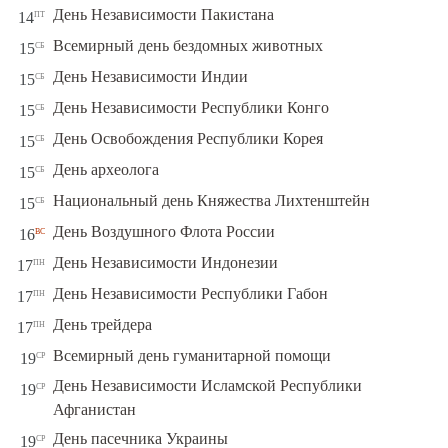
пт
День Независимости Пакистана
14
сб
Всемирный день бездомных животных
15
сб
День Независимости Индии
15
сб
День Независимости Республики Конго
15
сб
День Освобождения Республики Корея
15
сб
День археолога
15
сб
Национальный день Княжества Лихтенштейн
15
вс
День Воздушного Флота России
16
пн
День Независимости Индонезии
17
пн
День Независимости Республики Габон
17
пн
День трейдера
17
ср
Всемирный день гуманитарной помощи
19
День Независимости Исламской Республики
ср
19
Афганистан
ср
День пасечника Украины
19