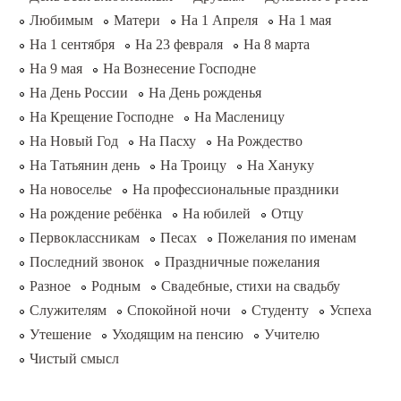
Любимым
Матери
На 1 Апреля
На 1 мая
На 1 сентября
На 23 февраля
На 8 марта
На 9 мая
На Вознесение Господне
На День России
На День рожденья
На Крещение Господне
На Масленицу
На Новый Год
На Пасху
На Рождество
На Татьянин день
На Троицу
На Хануку
На новоселье
На профессиональные праздники
На рождение ребёнка
На юбилей
Отцу
Первоклассникам
Песах
Пожелания по именам
Последний звонок
Праздничные пожелания
Разное
Родным
Свадебные, стихи на свадьбу
Служителям
Спокойной ночи
Студенту
Успеха
Утешение
Уходящим на пенсию
Учителю
Чистый смысл