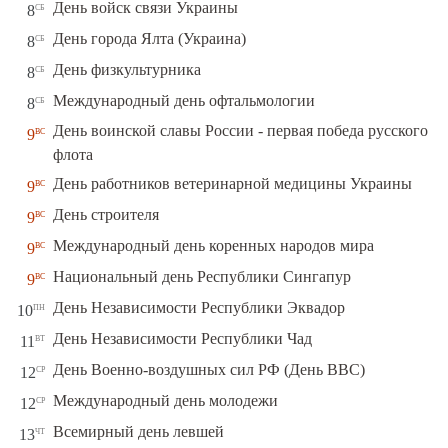
сб
День войск связи Украины
8
сб
День города Ялта (Украина)
8
сб
День физкультурника
8
сб
Международный день офтальмологии
8
День воинской славы России - первая победа русского
вс
9
флота
вс
День работников ветеринарной медицины Украины
9
вс
День строителя
9
вс
Международный день коренных народов мира
9
вс
Национальный день Республики Сингапур
9
пн
День Независимости Республики Эквадор
10
вт
День Независимости Республики Чад
11
ср
День Военно-воздушных сил РФ (День ВВС)
12
ср
Международный день молодежи
12
чт
Всемирный день левшей
13