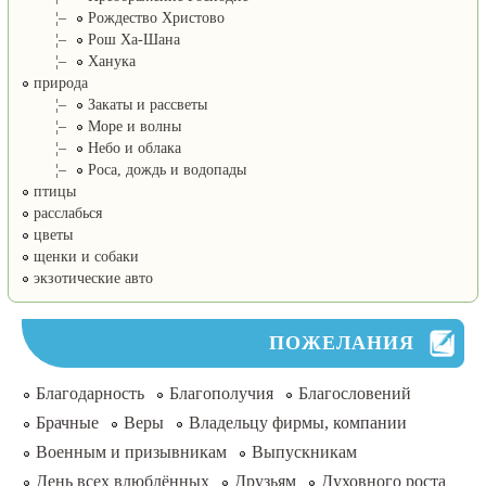
¦–
Рождество Христово
¦–
Рош Ха-Шана
¦–
Ханука
природа
¦–
Закаты и рассветы
¦–
Море и волны
¦–
Небо и облака
¦–
Роса, дождь и водопады
птицы
расслабься
цветы
щенки и собаки
экзотические авто
ПОЖЕЛАНИЯ
Благодарность
Благополучия
Благословений
Брачные
Веры
Владельцу фирмы, компании
Военным и призывникам
Выпускникам
День всех влюблённых
Друзьям
Духовного роста