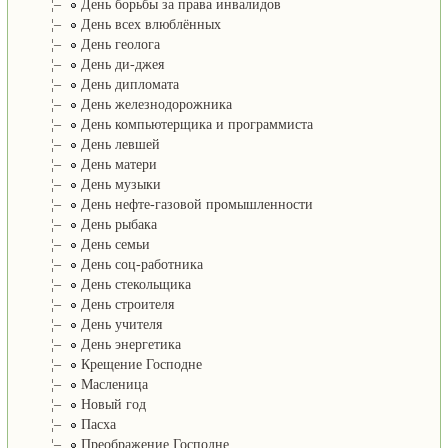
¦–
День борьбы за права инвалидов
¦–
День всех влюблённых
¦–
День геолога
¦–
День ди-джея
¦–
День дипломата
¦–
День железнодорожника
¦–
День компьютерщика и программиста
¦–
День левшей
¦–
День матери
¦–
День музыки
¦–
День нефте-газовой промышленности
¦–
День рыбака
¦–
День семьи
¦–
День соц-работника
¦–
День стекольщика
¦–
День строителя
¦–
День учителя
¦–
День энергетика
¦–
Крещение Господне
¦–
Масленица
¦–
Новый год
¦–
Пасха
¦–
Преображение Господне