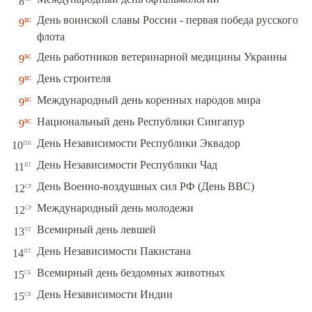
8
День воинской славы России - первая победа русского
вс
9
флота
вс
День работников ветеринарной медицины Украины
9
вс
День строителя
9
вс
Международный день коренных народов мира
9
вс
Национальный день Республики Сингапур
9
пн
День Независимости Республики Эквадор
10
вт
День Независимости Республики Чад
11
ср
День Военно-воздушных сил РФ (День ВВС)
12
ср
Международный день молодежи
12
чт
Всемирный день левшей
13
пт
День Независимости Пакистана
14
сб
Всемирный день бездомных животных
15
сб
День Независимости Индии
15