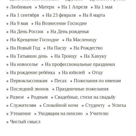
Любимым
Матери
На 1 Апреля
На 1 мая
На 1 сентября
На 23 февраля
На 8 марта
На 9 мая
На Вознесение Господне
На День России
На День рожденья
На Крещение Господне
На Масленицу
На Новый Год
На Пасху
На Рождество
На Татьянин день
На Троицу
На Хануку
На новоселье
На профессиональные праздники
На рождение ребёнка
На юбилей
Отцу
Первоклассникам
Песах
Пожелания по именам
Последний звонок
Праздничные пожелания
Разное
Родным
Свадебные, стихи на свадьбу
Служителям
Спокойной ночи
Студенту
Успеха
Утешение
Уходящим на пенсию
Учителю
Чистый смысл