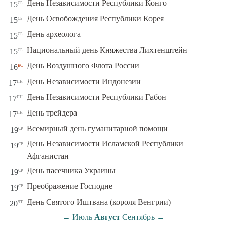
сб
День Независимости Республики Конго
15
сб
День Освобождения Республики Корея
15
сб
День археолога
15
сб
Национальный день Княжества Лихтенштейн
15
вс
День Воздушного Флота России
16
пн
День Независимости Индонезии
17
пн
День Независимости Республики Габон
17
пн
День трейдера
17
ср
Всемирный день гуманитарной помощи
19
День Независимости Исламской Республики
ср
19
Афганистан
ср
День пасечника Украины
19
ср
Преображение Господне
19
чт
День Святого Иштвана (короля Венгрии)
20
←
Июль
Август
Сентябрь
→