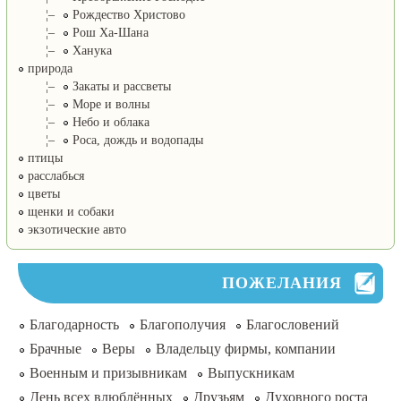
¦–
Рождество Христово
¦–
Рош Ха-Шана
¦–
Ханука
природа
¦–
Закаты и рассветы
¦–
Море и волны
¦–
Небо и облака
¦–
Роса, дождь и водопады
птицы
расслабься
цветы
щенки и собаки
экзотические авто
ПОЖЕЛАНИЯ
Благодарность
Благополучия
Благословений
Брачные
Веры
Владельцу фирмы, компании
Военным и призывникам
Выпускникам
День всех влюблённых
Друзьям
Духовного роста