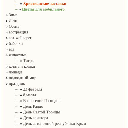
¦–
Христианские заставки
¦–
Цветы для мобильного
Зима
Лето
Осень
абстракция
арт-wallpaper
бабочки
еда
животные
¦–
Тигры
котята и кошки
лошади
подводный мир
праздник
¦–
23 февраля
¦–
8 марта
¦–
Вознесение Господне
¦–
День Радио
¦–
День Святой Троицы
¦–
День авиатора
¦–
День автономной республики Крым