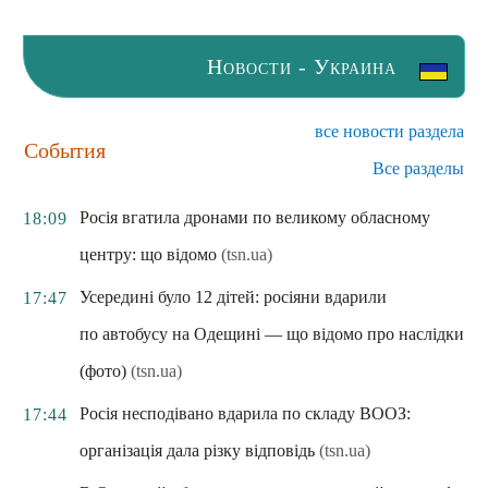
Новости - Украина
все новости раздела
События
Все разделы
Росія вгатила дронами по великому обласному
18:09
центру: що відомо
(tsn.ua)
Усередині було 12 дітей: росіяни вдарили
17:47
по автобусу на Одещині — що відомо про наслідки
(фото)
(tsn.ua)
Росія несподівано вдарила по складу ВООЗ:
17:44
організація дала різку відповідь
(tsn.ua)