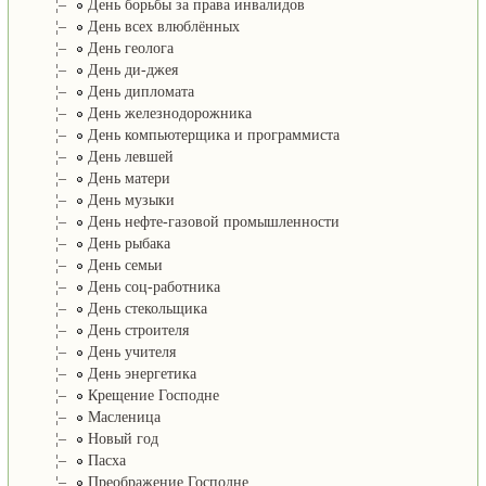
¦–
День борьбы за права инвалидов
¦–
День всех влюблённых
¦–
День геолога
¦–
День ди-джея
¦–
День дипломата
¦–
День железнодорожника
¦–
День компьютерщика и программиста
¦–
День левшей
¦–
День матери
¦–
День музыки
¦–
День нефте-газовой промышленности
¦–
День рыбака
¦–
День семьи
¦–
День соц-работника
¦–
День стекольщика
¦–
День строителя
¦–
День учителя
¦–
День энергетика
¦–
Крещение Господне
¦–
Масленица
¦–
Новый год
¦–
Пасха
¦–
Преображение Господне