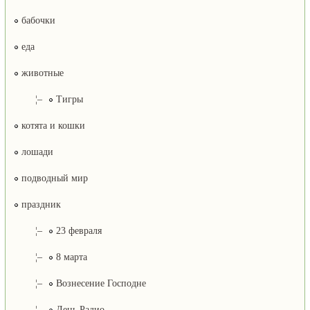
бабочки
еда
животные
¦–
Тигры
котята и кошки
лошади
подводный мир
праздник
¦–
23 февраля
¦–
8 марта
¦–
Вознесение Господне
¦–
День Радио