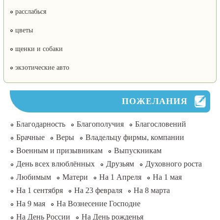
расслабься
цветы
щенки и собаки
экзотические авто
ПОЖЕЛАНИЯ
Благодарность
Благополучия
Благословений
Брачные
Веры
Владельцу фирмы, компании
Военным и призывникам
Выпускникам
День всех влюблённых
Друзьям
Духовного роста
Любимым
Матери
На 1 Апреля
На 1 мая
На 1 сентября
На 23 февраля
На 8 марта
На 9 мая
На Вознесение Господне
На День России
На День рожденья