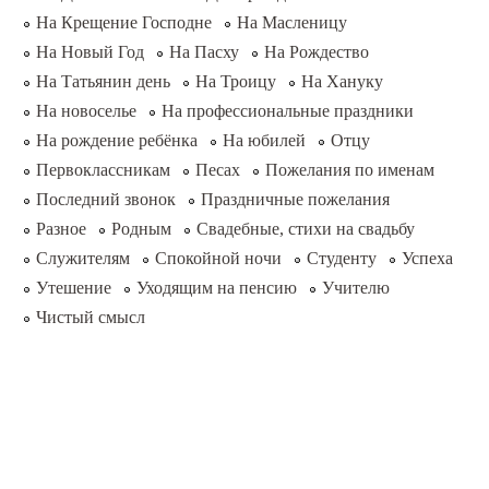
На Крещение Господне
На Масленицу
На Новый Год
На Пасху
На Рождество
На Татьянин день
На Троицу
На Хануку
На новоселье
На профессиональные праздники
На рождение ребёнка
На юбилей
Отцу
Первоклассникам
Песах
Пожелания по именам
Последний звонок
Праздничные пожелания
Разное
Родным
Свадебные, стихи на свадьбу
Служителям
Спокойной ночи
Студенту
Успеха
Утешение
Уходящим на пенсию
Учителю
Чистый смысл