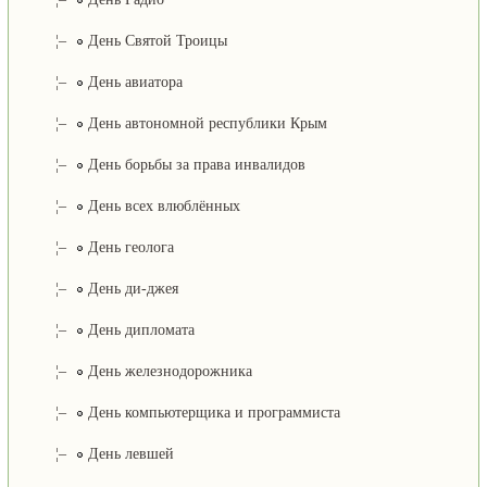
¦–
День Святой Троицы
¦–
День авиатора
¦–
День автономной республики Крым
¦–
День борьбы за права инвалидов
¦–
День всех влюблённых
¦–
День геолога
¦–
День ди-джея
¦–
День дипломата
¦–
День железнодорожника
¦–
День компьютерщика и программиста
¦–
День левшей