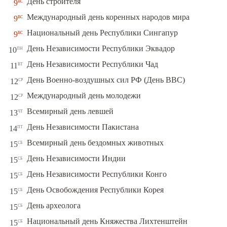
вс
День строителя
9
вс
Международный день коренных народов мира
9
вс
Национальный день Республики Сингапур
9
пн
День Независимости Республики Эквадор
10
вт
День Независимости Республики Чад
11
ср
День Военно-воздушных сил РФ (День ВВС)
12
ср
Международный день молодежи
12
чт
Всемирный день левшей
13
пт
День Независимости Пакистана
14
сб
Всемирный день бездомных животных
15
сб
День Независимости Индии
15
сб
День Независимости Республики Конго
15
сб
День Освобождения Республики Корея
15
сб
День археолога
15
сб
Национальный день Княжества Лихтенштейн
15