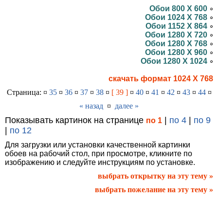
Обои 800 X 600
Обои 1024 X 768
Обои 1152 X 864
Обои 1280 X 720
Обои 1280 X 768
Обои 1280 X 960
Обои 1280 X 1024
скачать формат 1024 X 768
Страница: ¤
35
¤
36
¤
37
¤
38
¤
[ 39 ]
¤
40
¤
41
¤
42
¤
43
¤
44
¤
« назад
¤
далее »
Показывать картинок на странице
|
по 4
|
по 9
по 1
|
по 12
Для загрузки или установки качественной картинки
обоев на рабочий стол, при просмотре, кликните по
изображению и следуйте инструкциям по установке.
выбрать открытку на эту тему »
выбрать пожелание на эту тему »