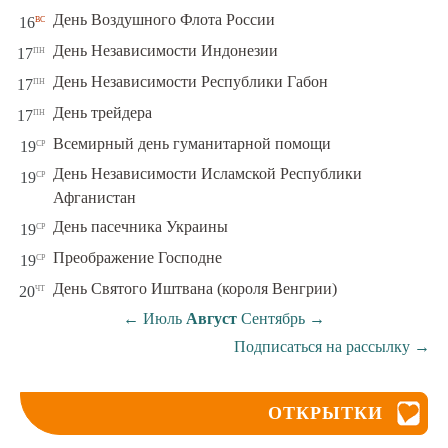
вс
День Воздушного Флота России
16
пн
День Независимости Индонезии
17
пн
День Независимости Республики Габон
17
пн
День трейдера
17
ср
Всемирный день гуманитарной помощи
19
День Независимости Исламской Республики
ср
19
Афганистан
ср
День пасечника Украины
19
ср
Преображение Господне
19
чт
День Святого Иштвана (короля Венгрии)
20
←
Июль
Август
Сентябрь
→
Подписаться на рассылку
→
ОТКРЫТКИ