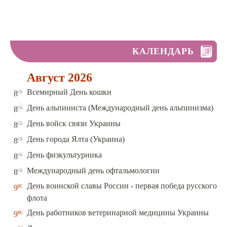
КАЛЕНДАРЬ
Август 2026
сб
Всемирный День кошки
8
сб
День альпиниста (Международный день альпинизма)
8
сб
День войск связи Украины
8
сб
День города Ялта (Украина)
8
сб
День физкультурника
8
сб
Международный день офтальмологии
8
День воинской славы России - первая победа русского
вс
9
флота
вс
День работников ветеринарной медицины Украины
9