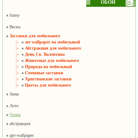
ОБОИ
funny
Весна
Заставки для мобильного
¦–
atr-wallpaper на мобильный
¦–
Абстракция для мобильного
¦–
День Св. Валентина
¦–
Животные для мобильного
¦–
Природа на мобильный
¦–
Смешные заставки
¦–
Христианские заставки
¦–
Цветы для мобильного
Зима
Лето
Осень
абстракция
арт-wallpaper