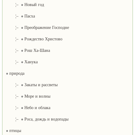
¦–
Новый год
¦–
Пасха
¦–
Преображение Господне
¦–
Рождество Христово
¦–
Рош Ха-Шана
¦–
Ханука
природа
¦–
Закаты и рассветы
¦–
Море и волны
¦–
Небо и облака
¦–
Роса, дождь и водопады
птицы