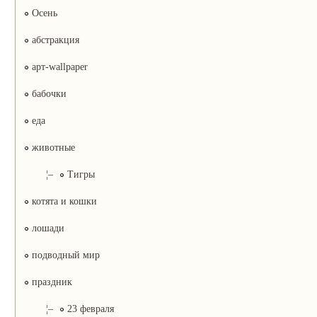
Осень
абстракция
арт-wallpaper
бабочки
еда
животные
¦–
Тигры
котята и кошки
лошади
подводный мир
праздник
¦–
23 февраля