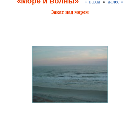
«Море и волны»
« назад
¤
далее »
Закат над морем