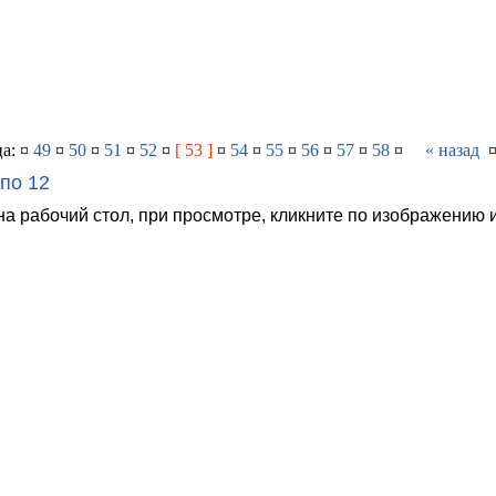
а: ¤
49
¤
50
¤
51
¤
52
¤
[ 53 ]
¤
54
¤
55
¤
56
¤
57
¤
58
¤
« назад
по 12
на рабочий стол, при просмотре, кликните по изображению 