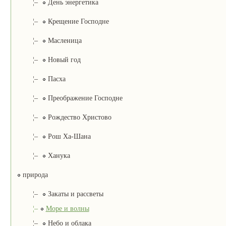
¦–
День энергетика
¦–
Крещение Господне
¦–
Масленица
¦–
Новый год
¦–
Пасха
¦–
Преображение Господне
¦–
Рождество Христово
¦–
Рош Ха-Шана
¦–
Ханука
природа
¦–
Закаты и рассветы
¦–
Море и волны
¦–
Небо и облака