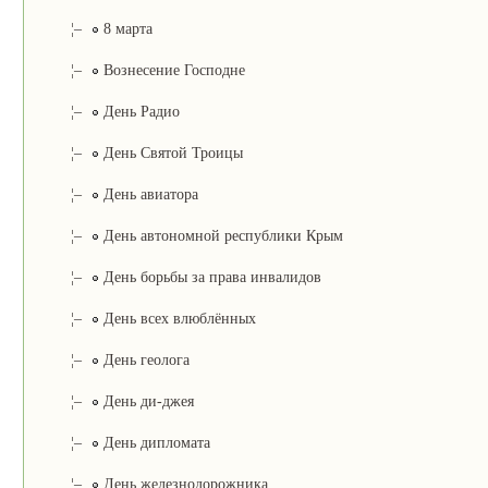
¦–
8 марта
¦–
Вознесение Господне
¦–
День Радио
¦–
День Святой Троицы
¦–
День авиатора
¦–
День автономной республики Крым
¦–
День борьбы за права инвалидов
¦–
День всех влюблённых
¦–
День геолога
¦–
День ди-джея
¦–
День дипломата
¦–
День железнодорожника