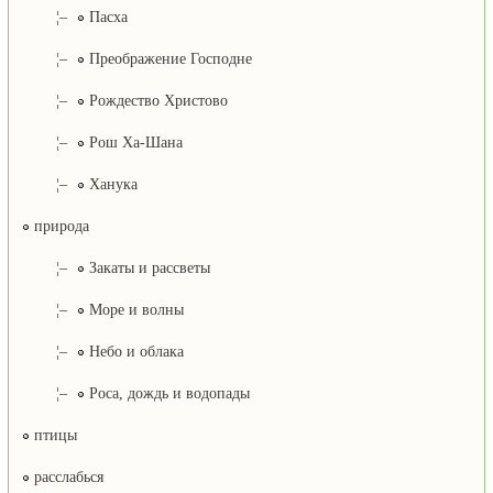
¦–
Пасха
¦–
Преображение Господне
¦–
Рождество Христово
¦–
Рош Ха-Шана
¦–
Ханука
природа
¦–
Закаты и рассветы
¦–
Море и волны
¦–
Небо и облака
¦–
Роса, дождь и водопады
птицы
расслабься