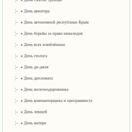
¦–
День авиатора
¦–
День автономной республики Крым
¦–
День борьбы за права инвалидов
¦–
День всех влюблённых
¦–
День геолога
¦–
День ди-джея
¦–
День дипломата
¦–
День железнодорожника
¦–
День компьютерщика и программиста
¦–
День левшей
¦–
День матери