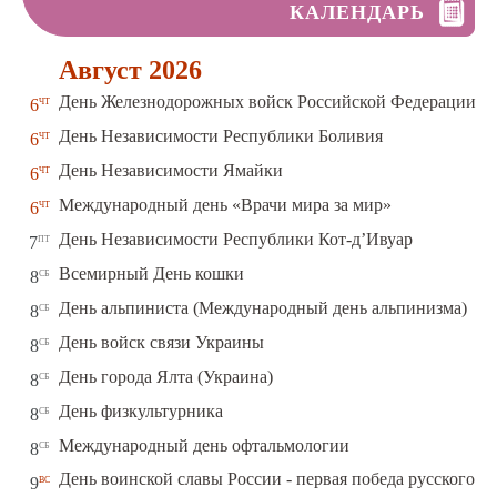
КАЛЕНДАРЬ
Август 2026
чт
День Железнодорожных войск Российской Федерации
6
чт
День Независимости Республики Боливия
6
чт
День Независимости Ямайки
6
чт
Международный день «Врачи мира за мир»
6
пт
День Независимости Республики Кот-д’Ивуар
7
сб
Всемирный День кошки
8
сб
День альпиниста (Международный день альпинизма)
8
сб
День войск связи Украины
8
сб
День города Ялта (Украина)
8
сб
День физкультурника
8
сб
Международный день офтальмологии
8
День воинской славы России - первая победа русского
вс
9