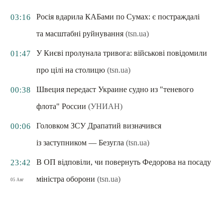
Росія вдарила КАБами по Сумах: є постраждалі
03:16
та масштабні руйнування
(tsn.ua)
У Києві пролунала тривога: військові повідомили
01:47
про цілі на столицю
(tsn.ua)
Швеция передаст Украине судно из "теневого
00:38
флота" России
(УНИАН)
Головком ЗСУ Драпатий визначився
00:06
із заступником — Безугла
(tsn.ua)
В ОП відповіли, чи повернуть Федорова на посаду
23:42
міністра оборони
(tsn.ua)
05 Авг