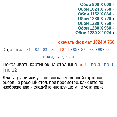
Обои 800 X 600
Обои 1024 X 768
Обои 1152 X 864
Обои 1280 X 720
Обои 1280 X 768
Обои 1280 X 960
Обои 1280 X 1024
скачать формат 1024 X 768
Страница: ¤
81
¤
82
¤
83
¤
84
¤
[ 85 ]
¤
86
¤
87
¤
88
¤
89
¤
90
¤
« назад
¤
далее »
Показывать картинок на странице
|
по 4
|
по 9
по 1
|
по 12
Для загрузки или установки качественной картинки
обоев на рабочий стол, при просмотре, кликните по
изображению и следуйте инструкциям по установке.