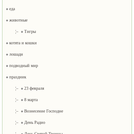
еда
животные
¦–
Тигры
котята и кошки
лошади
подводный мир
праздник
¦–
23 февраля
¦–
8 марта
¦–
Вознесение Господне
¦–
День Радио
¦–
День Святой Троицы