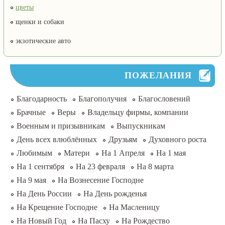
цветы
щенки и собаки
экзотические авто
ПОЖЕЛАНИЯ
Благодарность
Благополучия
Благословений
Брачные
Веры
Владельцу фирмы, компании
Военным и призывникам
Выпускникам
День всех влюблённых
Друзьям
Духовного роста
Любимым
Матери
На 1 Апреля
На 1 мая
На 1 сентября
На 23 февраля
На 8 марта
На 9 мая
На Вознесение Господне
На День России
На День рожденья
На Крещение Господне
На Масленицу
На Новый Год
На Пасху
На Рождество