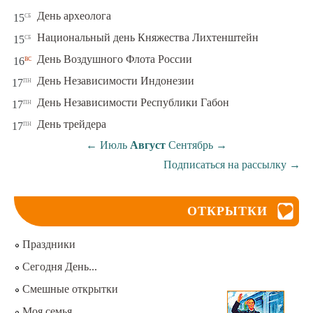
сб
День археолога
15
сб
Национальный день Княжества Лихтенштейн
15
вс
День Воздушного Флота России
16
пн
День Независимости Индонезии
17
пн
День Независимости Республики Габон
17
пн
День трейдера
17
←
Июль
Август
Сентябрь
→
Подписаться на рассылку
→
ОТКРЫТКИ
Праздники
Сегодня День...
Смешные открытки
Моя семья