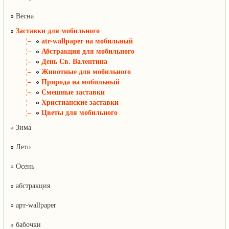
Весна
Заставки для мобильного
¦–
atr-wallpaper на мобильный
¦–
Абстракция для мобильного
¦–
День Св. Валентина
¦–
Животные для мобильного
¦–
Природа на мобильный
¦–
Смешные заставки
¦–
Христианские заставки
¦–
Цветы для мобильного
Зима
Лето
Осень
абстракция
арт-wallpaper
бабочки