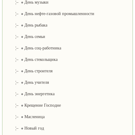
¦–
День музыки
¦–
День нефте-газовой промышленности
¦–
День рыбака
¦–
День семьи
¦–
День соц-работника
¦–
День стекольщика
¦–
День строителя
¦–
День учителя
¦–
День энергетика
¦–
Крещение Господне
¦–
Масленица
¦–
Новый год