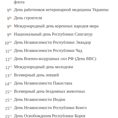
флота
вс
День работников ветеринарной медицины Украины
9
вс
День строителя
9
вс
Международный день коренных народов мира
9
вс
Национальный день Республики Сингапур
9
пн
День Независимости Республики Эквадор
10
вт
День Независимости Республики Чад
11
ср
День Военно-воздушных сил РФ (День ВВС)
12
ср
Международный день молодежи
12
чт
Всемирный день левшей
13
пт
День Независимости Пакистана
14
сб
Всемирный день бездомных животных
15
сб
День Независимости Индии
15
сб
День Независимости Республики Конго
15
сб
День Освобождения Республики Корея
15