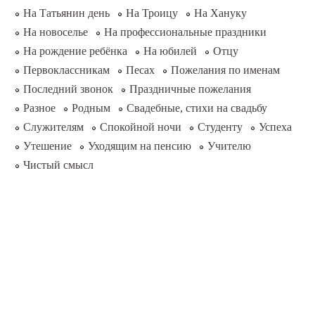
На Татьянин день
На Троицу
На Хануку
На новоселье
На профессиональные праздники
На рождение ребёнка
На юбилей
Отцу
Первоклассникам
Песах
Пожелания по именам
Последний звонок
Праздничные пожелания
Разное
Родным
Свадебные, стихи на свадьбу
Служителям
Спокойной ночи
Студенту
Успеха
Утешение
Уходящим на пенсию
Учителю
Чистый смысл