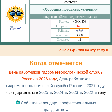
Открытка
«Хороших погодных условий»
открытки «День гидрометеоролога»
Размер:
450 Х 450
Отправка:
free
Рейтинг:
Просмотров:
4368
Отсылок:
11
ещё открытки на эту тему »
Когда отмечается
День работников гидрометеорологической службы
России в 2026 году
,
День работников
гидрометеорологической службы России в 2027 году
,
календарная дата в
2025-м
,
2024-м
,
2023-м
,
2022-м
году.
Событие календаря профессиональных
праздников →