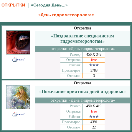
|
ОТКРЫТКИ
«Сегодня День...»
«День гидрометеоролога»
Открытка
«Поздравление специалистам
гидрометеорологам»
открытки «День гидрометеоролога»
Размер:
450 Х 349
Отправка:
free
Рейтинг:
Просмотров:
3788
Отсылок:
3
Открытка
«Пожелание приятных дней и здоровья»
открытки «День гидрометеоролога»
Размер:
450 Х 419
Отправка:
free
Рейтинг:
Просмотров:
4391
Отсылок:
22