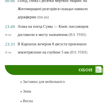
Голод, спека і десятки мертвих тварин: на
00:06
Житомирщині розгорівся скандал навколо
держферми
(tsn.ua)
Атака на поезд Сумы — Киев: пассажиров
23:49
доставили к месту назначения
(ИА УНН)
08 Авг
В Карпатах вечером 8 августа произошло
23:33
землетрясение на глубине 5 км
(ИА УНН)
08 Авг
ОБОИ
Заставки для мобильного
Зима
Весна