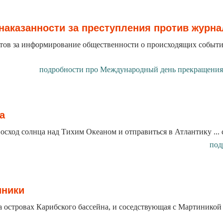
аказанности за преступления против журна
истов за информирование общественности о происходящих собы
подробности про Международный день прекращения 
а
сход солнца над Тихим Океаном и отправиться в Атлантику ... с 
под
иники
стровах Карибского бассейна, и соседствующая с Мартиникой на