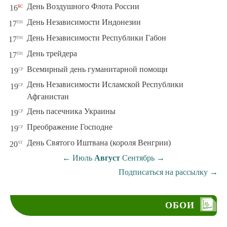
вс
День Воздушного Флота России
16
пн
День Независимости Индонезии
17
пн
День Независимости Республики Габон
17
пн
День трейдера
17
ср
Всемирный день гуманитарной помощи
19
День Независимости Исламской Республики
ср
19
Афганистан
ср
День пасечника Украины
19
ср
Преображение Господне
19
чт
День Святого Иштвана (короля Венгрии)
20
←
Июль
Август
Сентябрь
→
Подписаться на рассылку
→
ОБОИ