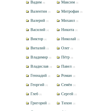
Вадим
Максим
[6]
[3]
Валентин
Митрофан
[3]
[3]
Валерий
Михаил
[3]
[3]
Василий
Никита
[4]
[3]
Виктор
Николай
[4]
[3]
Виталий
Олег
[2]
[3]
Владимир
Пётр
[5]
[4]
Владислав
Павел
[3]
[4]
Геннадий
Роман
[4]
[4]
Георгий
Семён
[3]
[5]
Глеб
Сергей
[3]
[2]
Григорий
Тихон
[2]
[2]