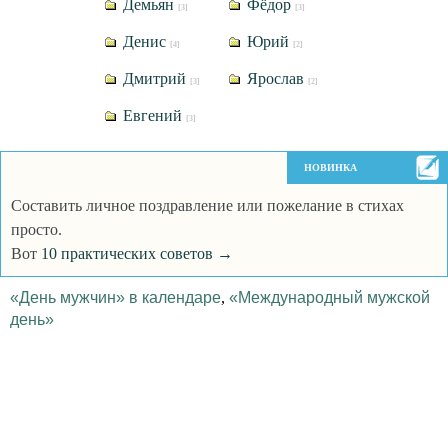
Демьян
Фёдор
[3]
[3]
Денис
Юрий
[4]
[2]
Дмитрий
Ярослав
[3]
[2]
Евгений
[3]
НОВИНКА
Составить личное поздравление или пожелание в стихах
просто.
Вот
10 практических советов →
«День мужчин» в календаре
,
«Международный мужской
день»