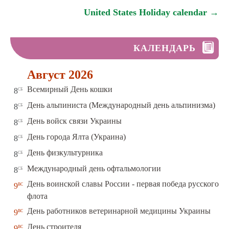
United States Holiday calendar →
КАЛЕНДАРЬ
Август 2026
сб
Всемирный День кошки
8
сб
День альпиниста (Международный день альпинизма)
8
сб
День войск связи Украины
8
сб
День города Ялта (Украина)
8
сб
День физкультурника
8
сб
Международный день офтальмологии
8
День воинской славы России - первая победа русского
вс
9
флота
вс
День работников ветеринарной медицины Украины
9
вс
День строителя
9