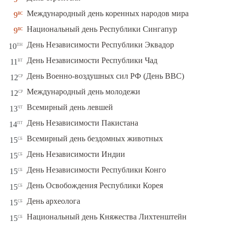
вс
Международный день коренных народов мира
9
вс
Национальный день Республики Сингапур
9
пн
День Независимости Республики Эквадор
10
вт
День Независимости Республики Чад
11
ср
День Военно-воздушных сил РФ (День ВВС)
12
ср
Международный день молодежи
12
чт
Всемирный день левшей
13
пт
День Независимости Пакистана
14
сб
Всемирный день бездомных животных
15
сб
День Независимости Индии
15
сб
День Независимости Республики Конго
15
сб
День Освобождения Республики Корея
15
сб
День археолога
15
сб
Национальный день Княжества Лихтенштейн
15