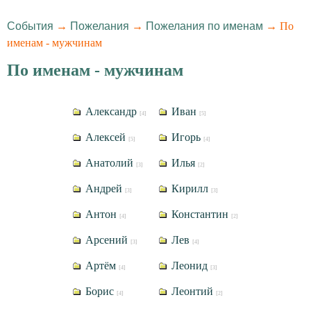
События
→
Пожелания
→
Пожелания по именам
→ По
именам - мужчинам
По именам - мужчинам
Александр
Иван
[4]
[5]
Алексей
Игорь
[5]
[4]
Анатолий
Илья
[3]
[2]
Андрей
Кирилл
[3]
[3]
Антон
Константин
[4]
[2]
Арсений
Лев
[3]
[4]
Артём
Леонид
[4]
[3]
Борис
Леонтий
[4]
[2]