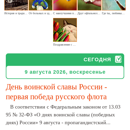
История и традиции железнодорожного транспорта
От больных и здоровых - приветствие Вам
С наилучшими поздравлениями окулистам
Друг офтальмолог - спешу поздравить вас
Где ты, любимый котёнок
Поздравление с Днём кошек
СЕГОДНЯ
9 августа 2026, воскресенье
День воинской славы России -
первая победа русского флота
В соответствии с Федеральным законом от 13.03
95 № 32-ФЗ «О днях воинской славы (победных
днях) России» 9 августа - пропагандистский...