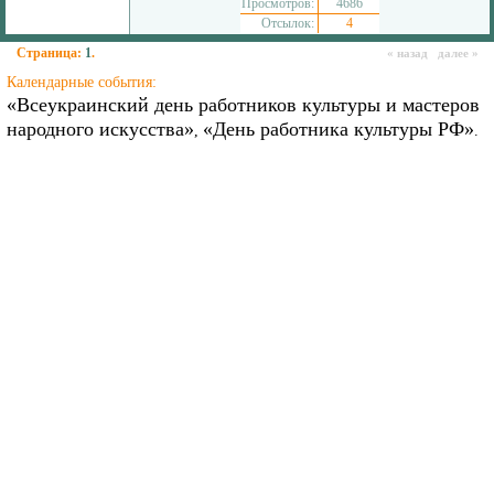
Просмотров:
4686
Отсылок:
4
Страница:
1
.
« назад далее »
Календарные события:
«Всеукраинский день работников культуры и мастеров
народного искусства»
«День работника культуры РФ»
,
.