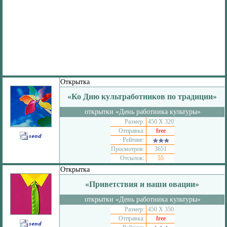
Открытка
«Ко Дню культработников по традиции»
открытки «День работника культуры»
Размер:
450 Х 320
Отправка:
free
Рейтинг:
Просмотров:
3651
Отсылок:
55
Открытка
«Приветствия и наши овации»
открытки «День работника культуры»
Размер:
450 Х 350
Отправка:
free