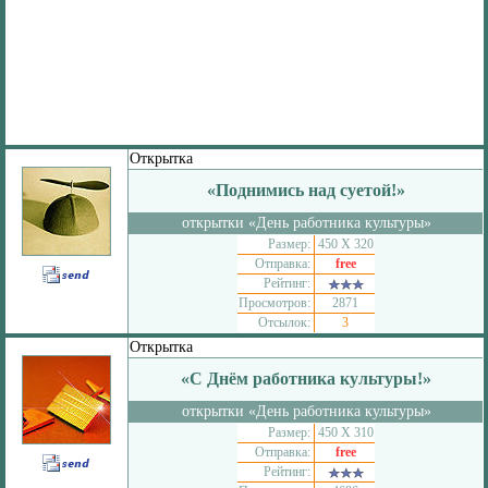
Открытка
«Поднимись над суетой!»
открытки «День работника культуры»
Размер:
450 Х 320
Отправка:
free
Рейтинг:
Просмотров:
2871
Отсылок:
3
Открытка
«С Днём работника культуры!»
открытки «День работника культуры»
Размер:
450 Х 310
Отправка:
free
Рейтинг: