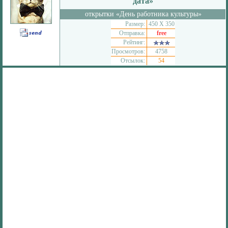
дата»
открытки «День работника культуры»
Размер:
450 Х 350
Отправка:
free
Рейтинг:
Просмотров:
4758
Отсылок:
54