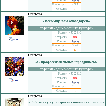
Рейтинг:
Просмотров:
4395
Отсылок:
5
Открытка
«Весь мир вам благодарен»
открытки «День работника культуры»
Размер:
450 Х 350
Отправка:
free
Рейтинг:
Просмотров:
3596
Отсылок:
10
Открытка
«С профессиональным праздником»
открытки «День работника культуры»
Размер:
450 Х 320
Отправка:
free
Рейтинг:
Просмотров:
2551
Отсылок:
1
Открытка
«Работнику культуры посвящается славная