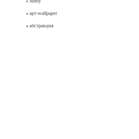
funny
арт-wallpaper
абстракция