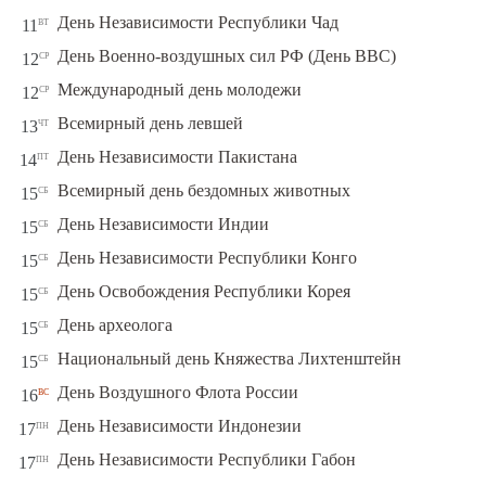
вт
День Независимости Республики Чад
11
ср
День Военно-воздушных сил РФ (День ВВС)
12
ср
Международный день молодежи
12
чт
Всемирный день левшей
13
пт
День Независимости Пакистана
14
сб
Всемирный день бездомных животных
15
сб
День Независимости Индии
15
сб
День Независимости Республики Конго
15
сб
День Освобождения Республики Корея
15
сб
День археолога
15
сб
Национальный день Княжества Лихтенштейн
15
вс
День Воздушного Флота России
16
пн
День Независимости Индонезии
17
пн
День Независимости Республики Габон
17