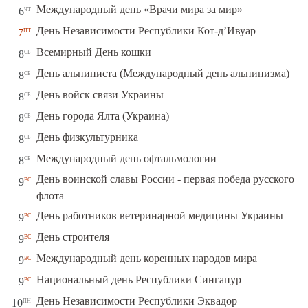
чт
Международный день «Врачи мира за мир»
6
пт
День Независимости Республики Кот-д’Ивуар
7
сб
Всемирный День кошки
8
сб
День альпиниста (Международный день альпинизма)
8
сб
День войск связи Украины
8
сб
День города Ялта (Украина)
8
сб
День физкультурника
8
сб
Международный день офтальмологии
8
День воинской славы России - первая победа русского
вс
9
флота
вс
День работников ветеринарной медицины Украины
9
вс
День строителя
9
вс
Международный день коренных народов мира
9
вс
Национальный день Республики Сингапур
9
пн
День Независимости Республики Эквадор
10